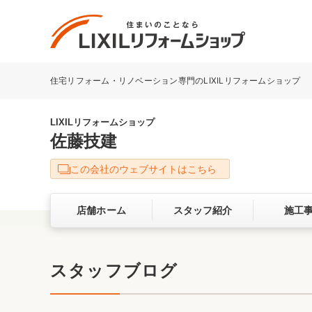
住宅リフォーム・リノベーション専門のLIXILリフォームショップ
リフォーム事例を探す
LIXILリフォームショップについて
LIXILリフォームショップ
佐藤技建
キッチン
ダイニン
この会社のウェブサイトはこちら
洗面化粧室
トイレ
店舗ホーム
スタッフ紹介
施工
ベランダ・バルコニー
ガーデン
サービス向上・品質改善の取り組み
スタッフブログ
バリアフリー
耐震補強