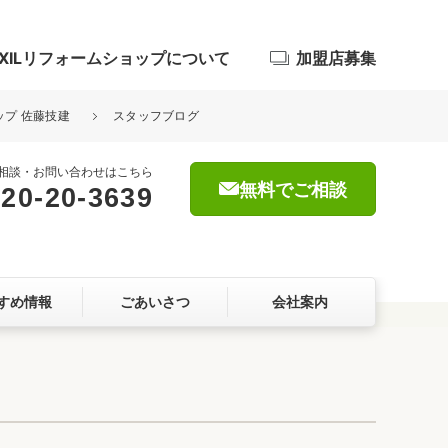
IXILリフォームショップについて
加盟店募集
ップ 佐藤技建
スタッフブログ
相談・お問い合わせはこちら
無料でご相談
20-20-3639
浴室
屋根・外壁
すめ情報
ごあいさつ
会社案内
暮らしをつくる、価値・性能向上
ョン
自然素材