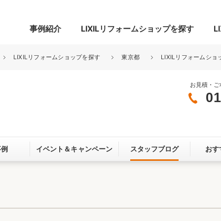
事例紹介
LIXILリフォームショップを探す
L
LIXILリフォームショップを探す
東京都
LIXILリフォームショ
お見積・ご
01
グ
リビング・居室
寝室
玄関まわり
門まわり
事例
イベント＆
キャンペーン
スタッフブログ
おす
スペース
カースペース
お客さま満足度アンケート
ここちいい
リノベーシ
オール電化
省エネ