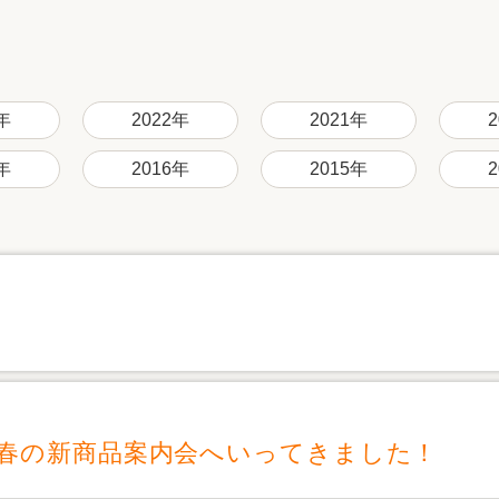
リフォーム
中古リフォーム
古民家再生
暮らす
ライフスタイルコンパス
リフォーム
3Dシミュレーション
年
2022年
2021年
リフォームお役立ち情報
年
2016年
2015年
おすすめ情報
ワン
ムへ春の新商品案内会へいってきました！