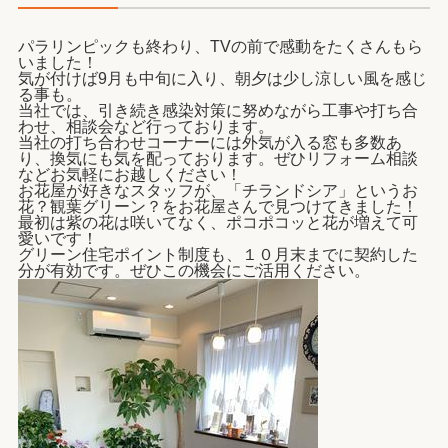
パラリンピックも終わり、TVの前で感動をたくさんもら
いました！
気が付けば9月も中旬に入り、朝夕は少し涼しい風を感じ
る事も。
当社では、引き続き感染対策に努めながら工事や打ち合
わせ、相談会など行っております。
当社の打ち合わせコーナーには外気が入る窓も多数あ
り、換気にも気を配っております。ぜひリフォーム相談
などお気軽にお越しください！
お花屋が好きなスタッフが、「チランドシア」というお
花？観葉グリーン？をお花屋さんで見つけてきました！
最初は紫の花は咲いてなく、ポコポコッと花が増えて可
愛いです！
グリーン住宅ポイント制度も、１０月末までに契約した
分が有効です。ぜひこの機会にご活用ください。