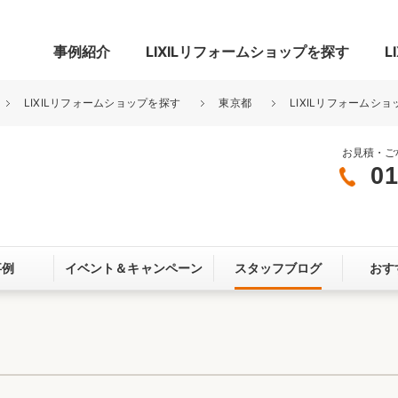
事例紹介
LIXILリフォームショップを探す
L
LIXILリフォームショップを探す
東京都
LIXILリフォームショ
お見積・ご
01
グ
リビング・居室
寝室
玄関まわり
門まわり
事例
イベント＆
キャンペーン
スタッフブログ
おす
スペース
カースペース
お客さま満足度アンケート
ここちいい
リノベーシ
オール電化
省エネ