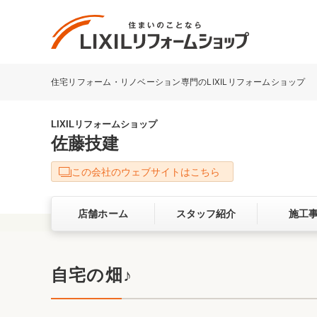
住宅リフォーム・リノベーション専門のLIXILリフォームショップ
リフォーム事例を探す
LIXILリフォームショップについて
LIXILリフォームショップ
佐藤技建
キッチン
ダイニン
この会社のウェブサイトはこちら
洗面化粧室
トイレ
店舗ホーム
スタッフ紹介
施工
ベランダ・バルコニー
ガーデン
サービス向上・品質改善の取り組み
自宅の畑♪
バリアフリー
耐震補強