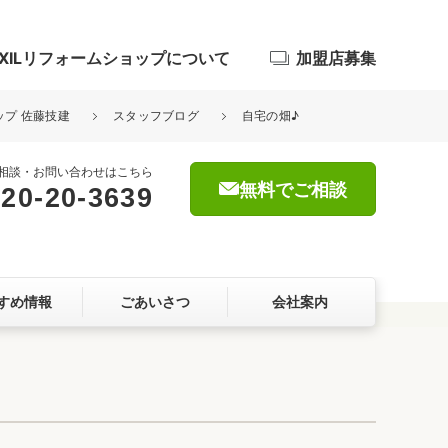
IXILリフォームショップについて
加盟店募集
ップ 佐藤技建
スタッフブログ
自宅の畑♪
相談・お問い合わせはこちら
無料でご相談
20-20-3639
浴室
屋根・外壁
すめ情報
ごあいさつ
会社案内
暮らしをつくる、価値・性能向上
ョン
自然素材