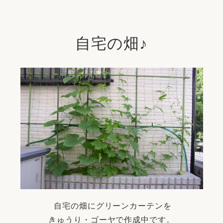
リフォーム
中古リフォーム
古民家再生
暮らす
ライフスタイルコンパス
リフォーム
自宅の畑♪
3Dシミュレーション
リフォームお役立ち情報
おすすめ情報
ワン
自宅の畑にグリーンカーテンを
きゅうり・ゴーヤで作成中です。