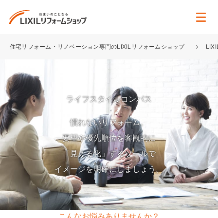
住宅リフォーム・リノベーション専門のLIXILリフォームショップ
LI
ライフスタイルコンパス
慣れないリフォーム。
要望や優先順位を客観的に
「見える化」するツールで
イメージを明確にしましょう。
こんなお悩みありませんか？