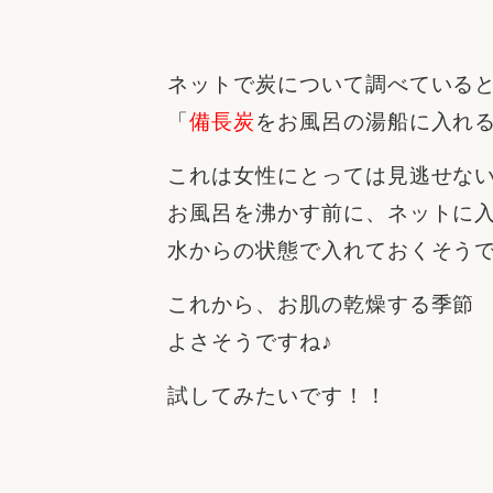
収納
デザイン
趣味を楽しむ
ペットと
ネットで炭について調べている
リフォームコンシェルジュ®
お客さまの声
「
備長炭
をお風呂の湯船に入れ
これは女性にとっては見逃せない
お風呂を沸かす前に、ネットに
水からの状態で入れておくそう
中古物件探しから性能向上リフォームを
これから、お肌の乾燥する季節
ストップ
よさそうですね♪
試してみたいです！！