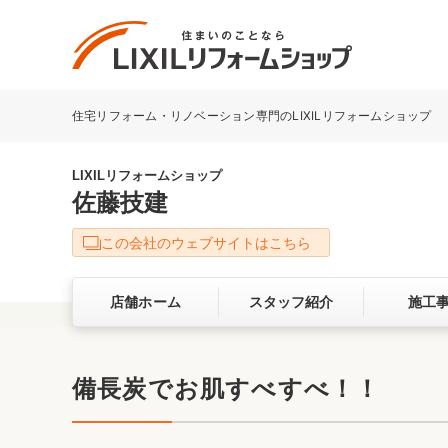
住宅リフォーム・リノベーション専門のLIXILリフォームショップ
リフォーム事例を探す
LIXILリフォームショップについて
LIXILリフォームショップ
佐藤技建
キッチン
ダイニン
この会社のウェブサイトはこちら
洗面化粧室
トイレ
店舗ホーム
スタッフ紹介
施工
ベランダ・バルコニー
ガーデン
サービス向上・品質改善の取り組み
備長炭でお肌すべすべ！！
バリアフリー
耐震補強