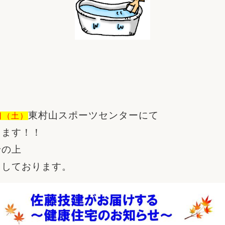
東村山スポーツセンターにて
日（土）
します！！
せの上
ちしております。