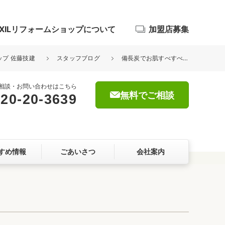
IXILリフォームショップについて
加盟店募集
ップ 佐藤技建
スタッフブログ
備長炭でお肌すべすべ！！
相談・お問い合わせはこちら
無料でご相談
20-20-3639
浴室
屋根・外壁
すめ情報
ごあいさつ
会社案内
暮らしをつくる、価値・性能向上
ョン
自然素材