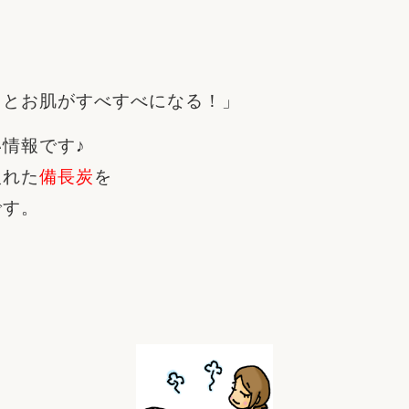
リフォーム
中古リフォーム
古民家再生
暮らす
と
ライフスタイルコンパス
リフォーム
3Dシミュレーション
るとお肌がすべすべになる！」
リフォームお役立ち情報
情報です♪
おすすめ情報
入れた
備長炭
を
です。
ワン