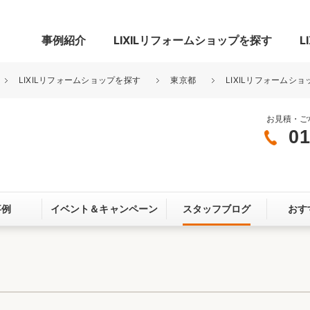
事例紹介
LIXILリフォームショップを探す
L
LIXILリフォームショップを探す
東京都
LIXILリフォームショ
お見積・ご
01
グ
リビング・居室
寝室
玄関まわり
門まわり
事例
イベント＆
キャンペーン
スタッフブログ
おす
スペース
カースペース
お客さま満足度アンケート
ここちいい
リノベーシ
オール電化
省エネ