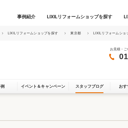
事例紹介
LIXILリフォームショップを探す
L
LIXILリフォームショップを探す
東京都
LIXILリフォームショ
お見積・ご
01
グ
リビング・居室
寝室
玄関まわり
門まわり
事例
イベント＆
キャンペーン
スタッフブログ
おす
スペース
カースペース
お客さま満足度アンケート
ここちいい
リノベーシ
オール電化
省エネ