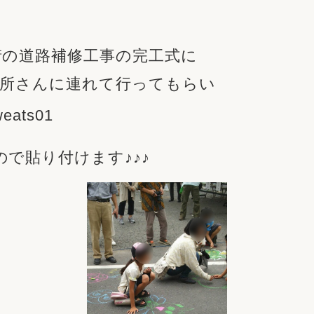
リフォーム
中古リフォーム
古民家再生
暮らす
街の道路補修工事の完工式に
ライフスタイルコンパス
リフォーム
3Dシミュレーション
近所さんに連れて行ってもらい
リフォームお役立ち情報
おすすめ情報
で貼り付けます♪♪♪
ワン