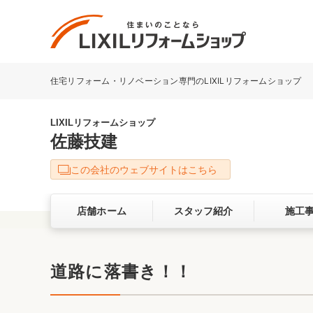
住宅リフォーム・リノベーション専門のLIXILリフォームショップ
リフォーム事例を探す
LIXILリフォームショップについて
LIXILリフォームショップ
佐藤技建
キッチン
ダイニン
この会社のウェブサイトはこちら
洗面化粧室
トイレ
店舗ホーム
スタッフ紹介
施工
ベランダ・バルコニー
ガーデン
サービス向上・品質改善の取り組み
道路に落書き！！
バリアフリー
耐震補強