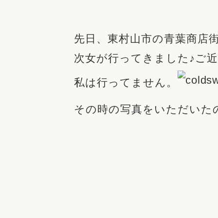
収納
デザイン
趣味を楽しむ
ペットと
先日、東村山市の青葉商店
リフォームコンシェルジュ®
お客さまの声
次女が行ってきました♪ご
私は行ってません。
その時の写真をいただいたの
中古物件探しから性能向上リフォームを
ストップ