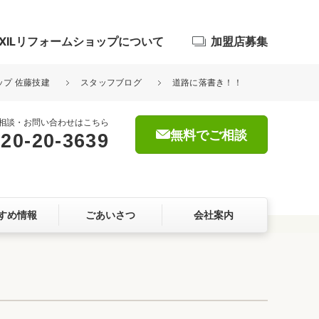
IXILリフォームショップについて
加盟店募集
ップ 佐藤技建
スタッフブログ
道路に落書き！！
相談・お問い合わせはこちら
無料でご相談
20-20-3639
浴室
屋根・外壁
すめ情報
ごあいさつ
会社案内
暮らしをつくる、価値・性能向上
ョン
自然素材