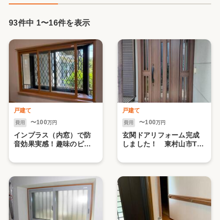
93件中
1
〜
16
件を表示
戸建て
戸建て
〜100
〜100
費用
万円
費用
万円
インプラス（内窓）で防
玄関ドアリフォーム完成
音効果実感！趣味のピア
しました！ 東村山市T様
ノを楽しんでくださいね
邸