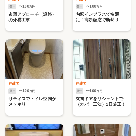
〜100
〜100
費用
万円
費用
万円
玄関アプローチ（通路）
内窓インプラスで快適
の外構工事
に！高断熱窓で断熱リフ
ォーム
戸建て
戸建て
〜100
〜100
費用
万円
費用
万円
サティスでトイレ空間が
玄関ドアをリシェントで
スッキリ
（カバー工法）1日施工！