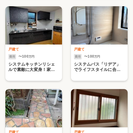
戸建て
戸建て
〜100
〜100
費用
万円
費用
万円
システムキッチンリシェ
システムバス「リデア」
ルで素敵に大変身！家族
でライフスタイルに合わ
や友人にも大好評で
せたコーディネートを！
す！ Ｔ様邸清瀬市
戸建て
戸建て