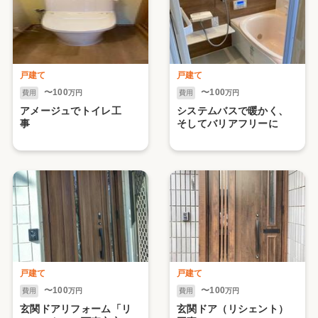
戸建て
戸建て
〜100
〜100
費用
万円
費用
万円
アメージュでトイレ工
システムバスで暖かく、
事
そしてバリアフリーに
戸建て
戸建て
〜100
〜100
費用
万円
費用
万円
玄関ドアリフォーム「リ
玄関ドア（リシェント）