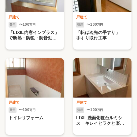
戸建て
戸建て
〜100
〜100
費用
万円
費用
万円
「LIXIL内窓インプラス」
「転ばぬ先の手すり」
で断熱・防犯・防音効果
手すり取付工事
を実感されています！
戸建て
戸建て
〜100
〜100
費用
万円
費用
万円
トイレリフォーム
LIXIL洗面化粧台ルミシ
ス キレイとラクと楽し
さを！