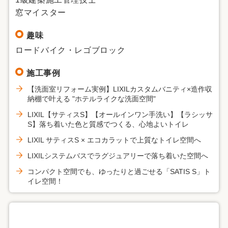
窓マイスター
趣味
ロードバイク・レゴブロック
施工事例
【洗面室リフォーム実例】LIXILカスタムバニティ×造作収
納棚で叶える "ホテルライクな洗面空間"
LIXIL【サティスS】【オールインワン手洗い】【ラシッサ
S】落ち着いた色と質感でつくる、心地よいトイレ
LIXIL サティスS × エコカラットで上質なトイレ空間へ
LIXILシステムバスでラグジュアリーで落ち着いた空間へ
コンパクト空間でも、ゆったりと過ごせる「SATIS S」ト
イレ空間！