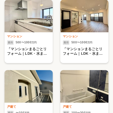
マンション
マンション
500〜1000
500〜1000
費用
万円
費用
万円
「マンションまるごとリ
「マンションまるごとリ
フォーム｜LDK・水まわ
フォーム｜LDK・水まわ
り一新」【キッチン リ
り一新」
シェルSI】
戸建て
戸建て
〜100
100〜300
費用
万円
費用
万円