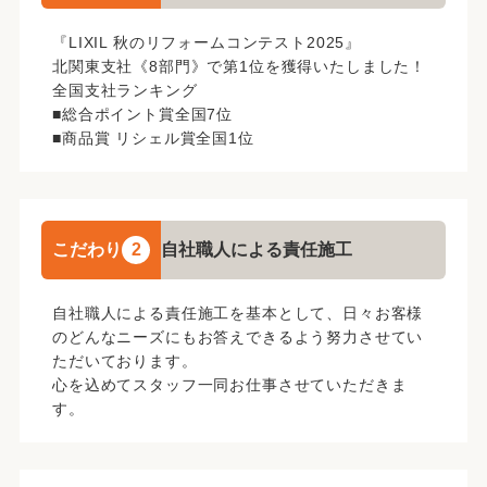
【モデルハウス完成見学会】
『LIXIL 秋のリフォームコンテスト2025』
北関東支社《8部門》で第1位を獲得いたしました！
全国支社ランキング
■総合ポイント賞全国7位
■商品賞 リシェル賞全国1位
こだわり
2
自社職人による責任施工
◆◇◆最新の補助金制度をご紹介！お気軽にご相談下さ
い◆◇◆
◆◇◆マンションリフォームもお任せ下さい◆◇◆
自社職人による責任施工を基本として、日々お客様
のどんなニーズにもお答えできるよう努力させてい
ただいております。
心を込めてスタッフ一同お仕事させていただきま
す。