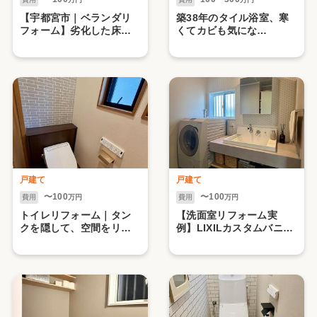
【宇都宮市｜ベランダリ
築38年のタイル浴室、寒
フォーム】劣化した床を
くてカビも気にな
防水施工で美しく再生
る...LIXILリデアMタイプ
で解決しました
戸建て
戸建て
〜100
〜100
費用
万円
費用
万円
トイレリフォーム｜タン
【洗面室リフォーム実
クを隠して、空間をリセ
例】LIXILカスタムバニテ
ット【LIXIL Jフィット】
ィ×造作収納棚で叶える
"ホテルライクな洗面空
間"