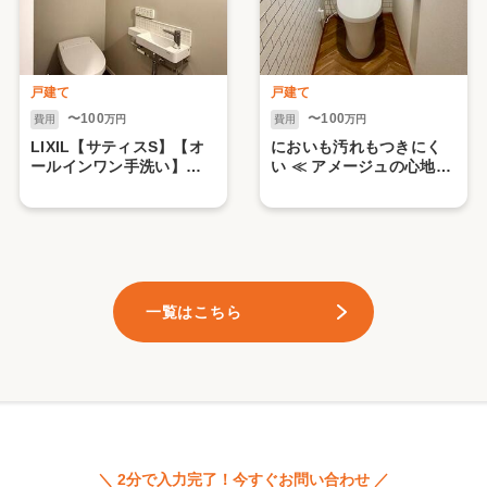
戸建て
戸建て
〜100
〜100
費用
万円
費用
万円
LIXIL【サティスS】【オ
においも汚れもつきにく
ールインワン手洗い】
い ≪ アメージュの心地よ
【ラシッサS】落ち着いた
いトイレ空間 ≫
色と質感でつくる、心地
よいトイレ
一覧はこちら
＼ 2分で入力完了！今すぐお問い合わせ ／