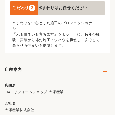
当社は宇都宮市にある小さなリフォーム工事店です。
こだわり
3
水まわりはお任せください
お客様の小さなお悩みにもお答えできるようどんな工事
でも真面目に、心を込めてスタッフ一同お仕事させてい
ただきます。
自社職人による責任施工を基本として、日々お客様のど
水まわりを中心とした施工のプロフェッショナ
んなニーズにもお答えできるよう努力させていただいて
おります。
ル！！
女性スタッフも多数在籍しておりますので、お家のお困
「人も住まいも育ちます」をモットーに、長年の経
り事をどんなことでも一度お気軽にご連絡お問い合わせ
験・実績から得た施工ノウハウを駆使し、安心して
くださいませ。
暮らせる住まいを提供します。
店舗案内
新型コロナウイルス感染症の対応について
店舗名
LIXILリフォームショップ 大塚産業
会社名
大塚産業株式会社