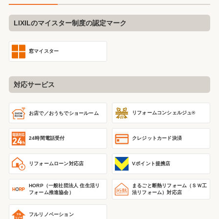
LIXILのマイスター制度の認定マーク
窓マイスター
対応サービス
リフォームコンシェルジュ®
お店で／おうちで
ショールーム
24時間電話受付
クレジットカード決済
リフォームローン対応店
Vポイント提携店
HORP（一般社団法人 住生活リ
まるごと断熱リフォーム
（ＳＷ工
フォーム推進協会）
法リフォーム）
対応店
フルリノベーション