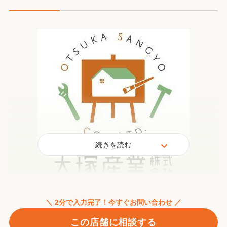
続きを読む
宇都宮市上下水道指定工事店
＼ 2分で入力完了！今すぐお問い合わせ ／
☆.｡:･★*大塚産業公式 L I N E ☆.｡:*･★.｡:*
この店舗に相談する