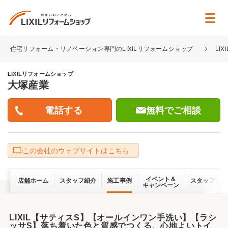
住宅リフォーム・リノベーション専門のLIXILリフォームショップ
LI
LIXILリフォームショップ
大塚産業
無料でご相談
この会社のウェブサイトはこちら
イベント＆
店舗ホーム
スタッフ紹介
施工事例
スタッフブロ
キャンペーン
LIXIL【サティスS】【オールインワン手洗い】【ラシ
ッサS】落ち着いた色と質感でつくる、心地よいトイ