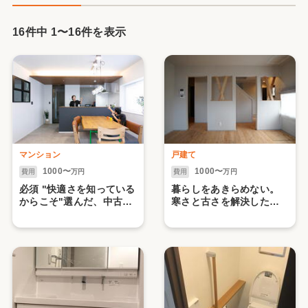
16件中
1
〜
16
件を表示
マンション
戸建て
1000〜
1000〜
費用
万円
費用
万円
必須 "快適さを知っている
暮らしをあきらめない。
からこそ"選んだ、中古マ
寒さと古さを解決した再
ンションリノベ
生リノベ