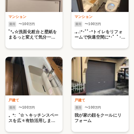
マンション
マンション
〜100
〜100
費用
万円
費用
万円
ﾟ*｡☆洗面化粧台と壁紙を
.｡.:*･ﾟﾟ･*トイレをリフォ
まるっと変えて気分一新
ームで快適空間に*･゜ﾟ･*:
しませんか♪お洒落で使い
～.居心地良い空間を体感
勝手が良い快適空間へﾟ*｡
してみませんか？～
☆
戸建て
戸建て
〜100
〜100
費用
万円
費用
万円
。*:゜☆ヽキッチンスペー
我が家の顔をクールにリ
スを広々有効活用しませ
フォーム
んか？～お手入れ簡単！
たっぷり収納♪アナタにぴ