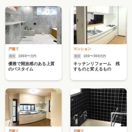
ったりのキッチンへ /
☆゜:。*。
戸建て
マンション
1000〜
100〜300
費用
万円
費用
万円
優雅で開放感のある上質
キッチンリフォーム 残
のバスタイム
すものと変えるもの
戸建て
戸建て