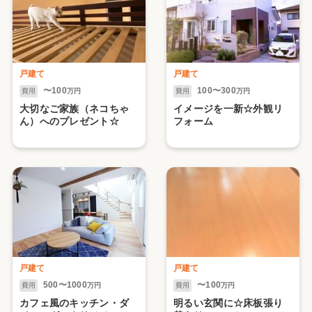
戸建て
戸建て
〜100
100〜300
費用
万円
費用
万円
大切なご家族（ネコちゃ
イメージを一新☆外観リ
ん）へのプレゼント☆
フォーム
戸建て
戸建て
500〜1000
〜100
費用
万円
費用
万円
カフェ風のキッチン・ダ
明るい玄関に☆床板張り