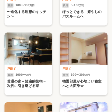
100〜300
〜100
費用
万円
費用
万円
〜進化する理想のキッチ
ほっとできる 癒やしの
ン〜
バスルームへ
戸建て
戸建て
1000〜
100〜300
費用
万円
費用
万円
普通の家＋普遍的技術＝
物置部屋が心地よい寝室
次代に引き継げる家
へと大変身☆