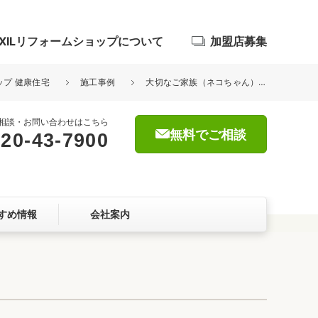
IXILリフォームショップについて
加盟店募集
ップ 健康住宅
施工事例
大切なご家族（ネコちゃん）へのプレゼント☆
相談・お問い合わせはこちら
無料でご相談
20-43-7900
浴室
屋根・外壁
すめ情報
会社案内
暮らしをつくる、価値・性能向上
ョン
自然素材