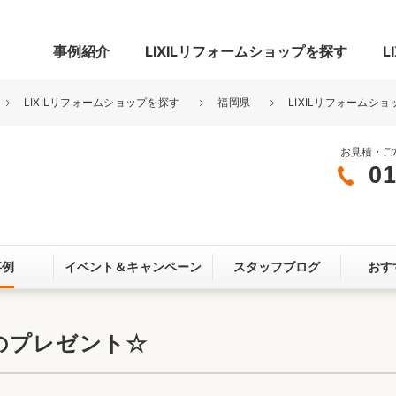
事例紹介
LIXILリフォームショップを探す
L
LIXILリフォームショップを探す
福岡県
LIXILリフォームショ
お見積・ご
01
グ
リビング・居室
寝室
玄関まわり
門まわり
事例
イベント＆
キャンペーン
スタッフブログ
おす
スペース
カースペース
お客さま満足度アンケート
ここちいい
リノベーシ
のプレゼント☆
オール電化
省エネ