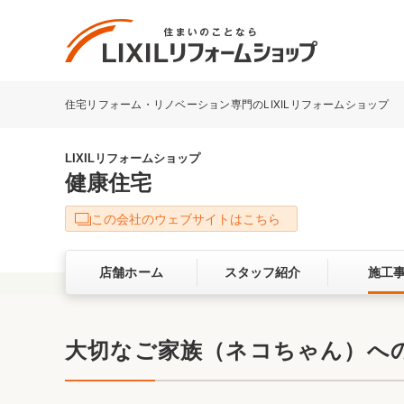
住宅リフォーム・リノベーション専門のLIXILリフォームショップ
リフォーム事例を探す
LIXILリフォームショップについて
LIXILリフォームショップ
健康住宅
キッチン
ダイニン
この会社のウェブサイトはこちら
洗面化粧室
トイレ
店舗ホーム
スタッフ紹介
施工
ベランダ・バルコニー
ガーデン
サービス向上・品質改善の取り組み
大切なご家族（ネコちゃん）へ
バリアフリー
耐震補強