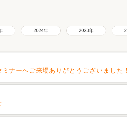
リフォーム
中古リフォーム
古民家再生
暮らす
ライフスタイルコンパス
リフォーム
3Dシミュレーション
年
2024年
2023年
リフォームお役立ち情報
おすすめ情報
セミナーへご来場ありがとうございました
ワン
せ