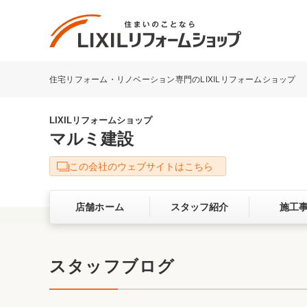
住宅リフォーム・リノベーション専門のLIXILリフォームショップ
リフォーム事例を探す
LIXILリフォームショップについて
LIXILリフォームショップ
マルミ建設
キッチン
ダイニン
この会社のウェブサイトはこちら
洗面化粧室
トイレ
店舗ホーム
スタッフ紹介
施工
ベランダ・バルコニー
ガーデン
サービス向上・品質改善の取り組み
スタッフブログ
バリアフリー
耐震補強