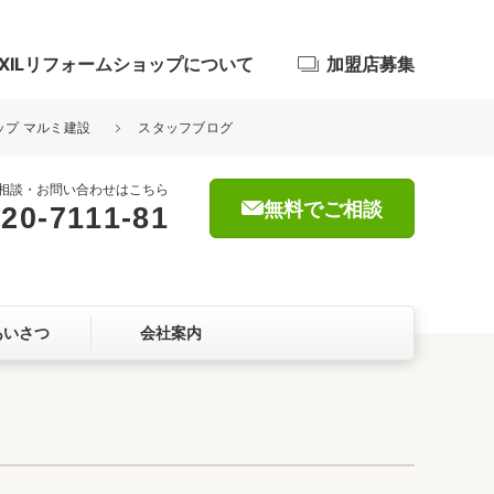
IXILリフォームショップについて
加盟店募集
ョップ マルミ建設
スタッフブログ
相談・お問い合わせはこちら
無料でご相談
20-7111-81
浴室
屋根・外壁
あいさつ
会社案内
暮らしをつくる、価値・性能向上
ョン
自然素材