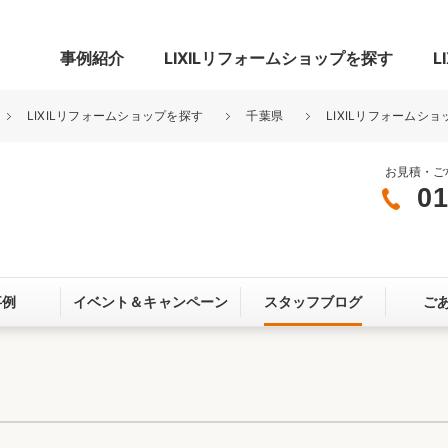
事例紹介
LIXILリフォームショップを探す
L
LIXILリフォームショップを探す
千葉県
LIXILリフォームシ
お見積・ご
01
グ
リビング・居室
寝室
玄関まわり
門まわり
事例
イベント＆
キャンペーン
スタッフブログ
ご
スペース
カースペース
お客さま満足度アンケート
ここちいい
リノベーシ
オール電化
省エネ