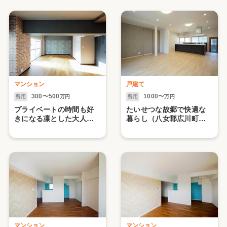
わり編】
マンション
戸建て
300〜500
1000〜
費用
万円
費用
万円
プライベートの時間も好
たいせつな故郷で快適な
きになる凛とした大人カ
暮らし（八女郡広川町・H
ッコいい空間（久留米
様邸）
市・Sマンション）【1】
マンション
マンション