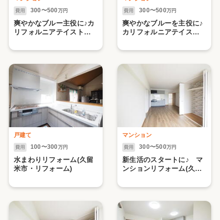
300〜500
300〜500
費用
万円
費用
万円
爽やかなブルー主役に♪カ
爽やかなブルーを主役に♪
リフォルニアテイストが
カリフォルニアテイスト
カッコいいマンションリ
がカッコいいマンション
フォーム（久留米市）
リフォーム（久留米市）
【２.水まわり編】
【1】
戸建て
マンション
100〜300
300〜500
費用
万円
費用
万円
水まわりリフォーム(久留
新生活のスタートに♪ マ
米市・リフォーム)
ンションリフォーム(久留
米市)【2.水まわり編】