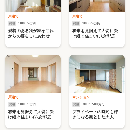
戸建て
戸建て
1000〜
1000〜
費用
万円
費用
万円
愛着のある我が家をこれ
将来を見据えて大切に受
からの暮らしにあわせて
け継ぐ住まい(八女郡広川
Brush Up! 【1】 （久
町・O様邸)【2.水まわり
留米市・H様邸）
編】
戸建て
マンション
1000〜
300〜500
費用
万円
費用
万円
将来を見据えて大切に受
プライベートの時間も好
け継ぐ住まい(八女郡広川
きになる凛とした大人カ
町・O様邸)【1】
ッコいい空間（久留米
市・マンション）【2水ま