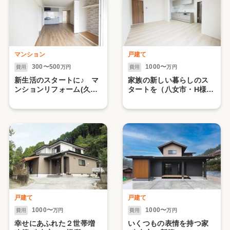
マンション
戸建て
300〜500
1000〜
費用
万円
費用
万円
新生活のスタートに♪ マ
家族の新しい暮らしのス
ンションリフォーム(久留
タートを（八女市・H様
米市)【1】
邸）
戸建て
戸建て
1000〜
1000〜
費用
万円
費用
万円
幸せにあふれた２世帯増
いくつもの表情を持つ家