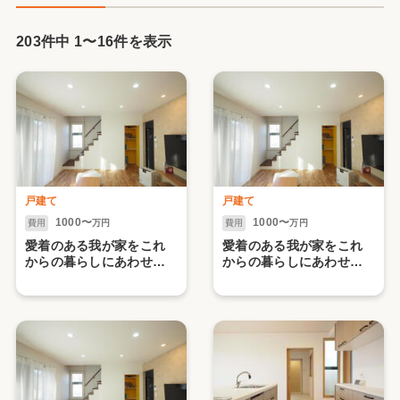
203件中
1
〜
16
件を表示
戸建て
戸建て
1000〜
1000〜
費用
万円
費用
万円
愛着のある我が家をこれ
愛着のある我が家をこれ
からの暮らしにあわせて
からの暮らしにあわせて
Brush Up！【水まわり
Brush Up！【2】（久留
編】（久留米市・H様邸）
米市・H様邸）