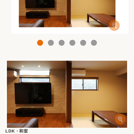
1
2
3
4
5
6
LDK・和室