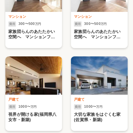
マンション
マンション
300〜500
300〜500
費用
万円
費用
万円
家族団らんのあたたかい
家族団らんのあたたかい
空間へ マンションフル
空間へ マンションフル
リノベーション(久留米
リノベーション(久留米
市・リフォーム)【1】
市・リフォーム)【2.水ま
わり編】
戸建て
戸建て
1000〜
1000〜
費用
万円
費用
万円
視界が開ける家(福岡県八
大切な家族をはぐくむ家
女市・新築)
(佐賀県・新築)