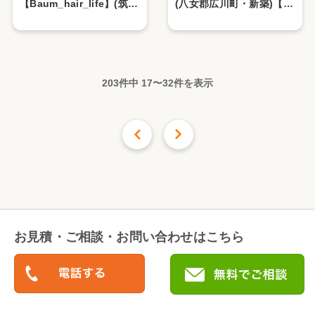
【Baum_hair_life】(筑後
(八女郡広川町・新築)【2.
市・新築)【1.店舗編】
水まわり編】
203件中
17
〜
32
件を表示
前の16件
次の
16
件
お見積・ご相談・お問い合わせはこちら