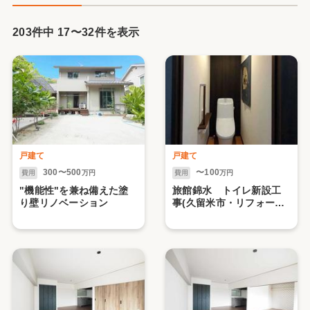
203件中
17
〜
32
件を表示
戸建て
戸建て
300〜500
〜100
費用
万円
費用
万円
"機能性"を兼ね備えた塗
旅館錦水 トイレ新設工
り壁リノベーション
事(久留米市・リフォー
ム）