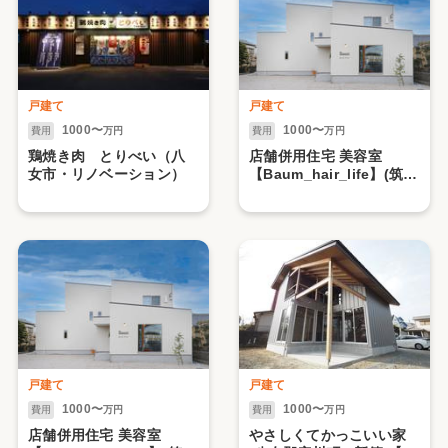
戸建て
戸建て
1000〜
1000〜
費用
万円
費用
万円
鶏焼き肉 とりべい（八
店舗併用住宅 美容室
女市・リノベーション）
【Baum_hair_life】(筑後
市・新築)【２.住居編】
戸建て
戸建て
1000〜
1000〜
費用
万円
費用
万円
店舗併用住宅 美容室
やさしくてかっこいい家