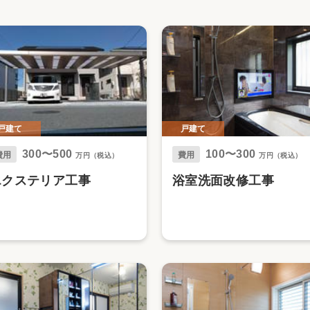
リフォーム
中古リフォーム
古民家再生
暮らす
ライフスタイルコンパス
リフォーム
3Dシミュレーション
リフォームお役立ち情報
戸建て
戸建て
おすすめ情報
300〜500
100〜300
費用
費用
万円（税込）
万円（税込）
ワン
エクステリア工事
浴室洗面改修工事