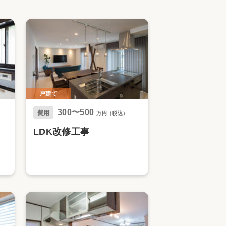
家族の変化
アクセル
戸建て
300〜500
費用
万円（税込）
LDK改修工事