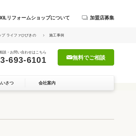
IXILリフォームショップについて
加盟店募集
ョップ ライファひびきの
施工事例
相談・お問い合わせはこちら
無料でご相談
3-693-6101
浴室
あいさつ
会社案内
屋根・外壁
暮らしをつくる、価値・性能向上
ョン
自然素材