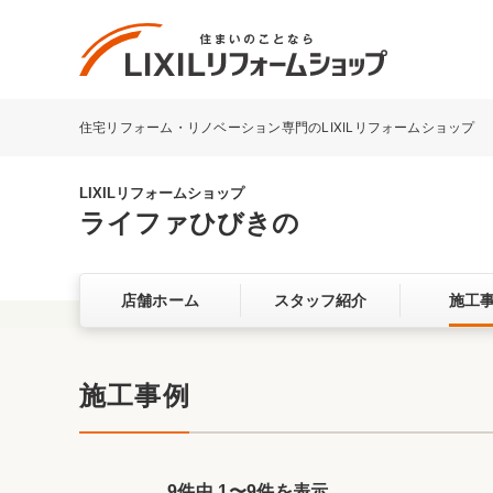
住宅リフォーム・リノベーション専門のLIXILリフォームショップ
リフォーム事例を探す
LIXILリフォームショップについて
LIXILリフォームショップ
ライファひびきの
キッチン
ダイニン
店舗ホーム
スタッフ紹介
施工
洗面化粧室
トイレ
ベランダ・バルコニー
ガーデン
サービス向上・品質改善の取り組み
施工事例
バリアフリー
耐震補強
9件中
1
〜
9
件を表示