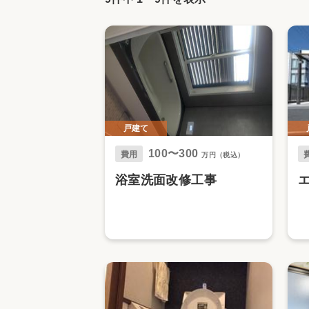
収納
デザイン
趣味を楽しむ
ペットと
リフォームコンシェルジュ®
お客さまの声
戸建て
100〜300
費用
万円（税込）
中古物件探しから性能向上リフォームを
浴室洗面改修工事
ストップ