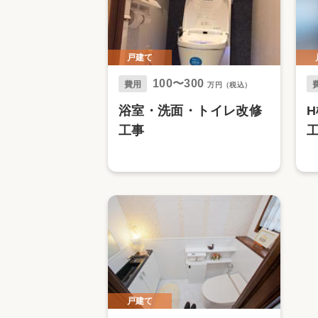
戸建て
100〜300
費用
万円（税込）
浴室・洗面・トイレ改修
工事
戸建て