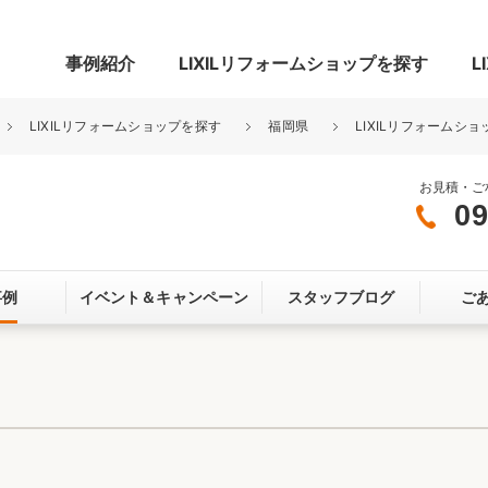
事例紹介
LIXILリフォームショップを探す
L
LIXILリフォームショップを探す
福岡県
LIXILリフォームシ
お見積・ご
09
グ
リビング・居室
寝室
事例
イベント＆
キャンペーン
スタッフブログ
ご
玄関まわり
門まわり
スペース
カースペース
お客さま満足度アンケート
ここちいい
リノベーシ
オール電化
省エネ