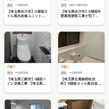
〜100
100〜300
費用
万円
費用
万円
【埼玉県吉川市】O様邸タ
【埼玉県吉川市】S様邸外
イル風呂改修ユニットバ
壁屋根塗装工事が完了し
ス工事 TOTOサザナ 1216
ました。
戸建て
戸建て
〜100
〜100
費用
万円
費用
万円
【埼玉県三郷市】I様邸ト
【埼玉県北葛飾郡松伏
イレ交換工事 【埼玉県三
町】S様邸タイル風呂改修
郷市】I様邸トイレ交換工
ユニットバス設置工事
事 LIXILアメージュZA2台
TOTO サザナ1116