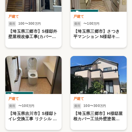
戸建て
戸建て
100〜300
〜100
費用
万円
費用
万円
【埼玉県三郷市】S様邸外
【埼玉県三郷市】さつき
壁屋根改修工事(カバー工
平マンション N様邸キッ
法)
チン交換 クリナップ ラク
エラ
戸建て
戸建て
〜100
100〜300
費用
万円
費用
万円
【埼玉県吉川市】S様邸ト
【埼玉県三郷市】H様邸屋
イレ交換工事 リクシル サ
根カバー工法外壁塗装工
ティス
事