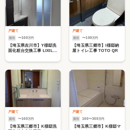
戸建て
戸建て
〜100
〜100
費用
万円
費用
万円
【埼玉県吉川市】Y様邸洗
【埼玉県三郷市】I様邸納
面化粧台交換工事 LIXIL
屋トイレ工事 TOTO QR
LC W900
戸建て
戸建て
〜100
100〜300
費用
万円
費用
万円
【埼玉県三郷市】K様邸洗
【埼玉県三郷市】K様邸マ