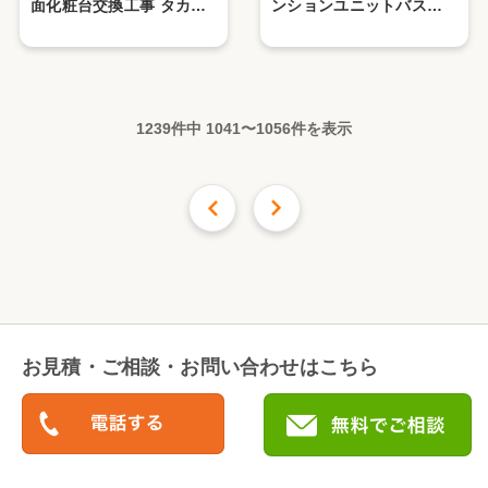
面化粧台交換工事 タカラ
ンションユニットバス交
REJUST W1200
換工事 リクシル スパージ
ュ 1418
1239件中
1041
〜
1056
件を表示
前の16件
次の
16
件
お見積・ご相談・お問い合わせはこちら