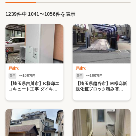
1239件中
1041
〜
1056
件を表示
戸建て
戸建て
〜100
〜100
費用
万円
費用
万円
【埼玉県吉川市】K様邸エ
【埼玉県越谷市】M様邸新
コキュート工事 ダイキン
規化粧ブロック積み替え
370リットル フルオート
工事