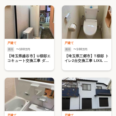
戸建て
戸建て
〜100
〜100
費用
万円
費用
万円
【埼玉県越谷市】U様邸エ
【埼玉県三郷市】T様邸 ト
コキュート交換工事 ダイ
イレ2台交換工事 LIXIL ア
キン 460リットル
メージュZ
戸建て
戸建て