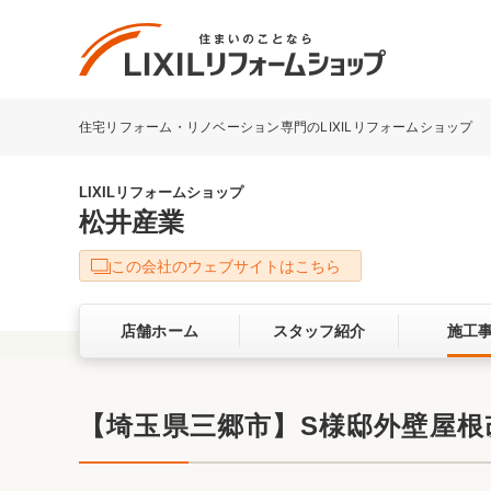
住宅リフォーム・リノベーション専門のLIXILリフォームショップ
リフォーム事例を探す
LIXILリフォームショップについて
LIXILリフォームショップ
松井産業
キッチン
ダイニン
この会社のウェブサイトはこちら
洗面化粧室
トイレ
店舗ホーム
スタッフ紹介
施工
ベランダ・バルコニー
ガーデン
サービス向上・品質改善の取り組み
【埼玉県三郷市】S様邸外壁屋根
バリアフリー
耐震補強