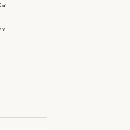
0㎡
2m
m