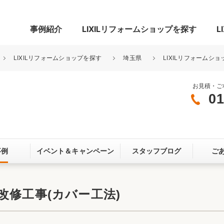
事例紹介
LIXILリフォームショップを探す
L
LIXILリフォームショップを探す
埼玉県
LIXILリフォームショ
お見積・ご
01
グ
リビング・居室
寝室
玄関まわり
門まわり
事例
イベント＆
キャンペーン
スタッフブログ
ご
スペース
カースペース
お客さま満足度アンケート
ここちいい
リノベーシ
改修工事(カバー工法)
オール電化
省エネ