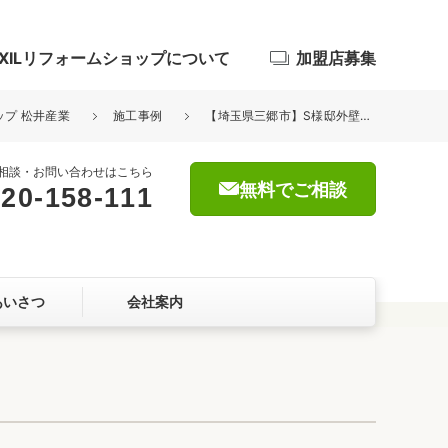
IXILリフォームショップについて
加盟店募集
ップ 松井産業
施工事例
【埼玉県三郷市】S様邸外壁屋根改修工事(カバー工法)
相談・お問い合わせはこちら
無料でご相談
20-158-111
浴室
屋根・外壁
あいさつ
会社案内
暮らしをつくる、価値・性能向上
ョン
自然素材