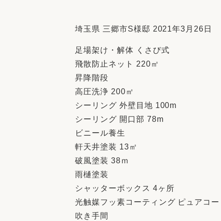
収納
デザイン
趣味を楽しむ
ペットと
埼玉県 三郷市S様邸 2021年3月26日
リフォームコンシェルジュ®
足場架け・解体 くさび式
お客さまの声
飛散防止ネット 220㎡
昇降階段
高圧洗浄 200㎡
シーリング 外壁目地 100m
シーリング 開口部 78m
中古物件探しから性能向上リフォームを
ビニール養生
ストップ
軒天井塗装 13㎡
破風塗装 38ｍ
雨樋塗装
シャッターボックス 4ヶ所
光触媒フッ素コーティング ピュアコー
吹き手間