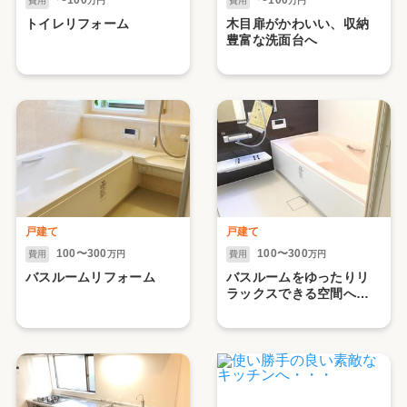
費用
万円
費用
万円
トイレリフォーム
木目扉がかわいい、収納
豊富な洗面台へ
戸建て
戸建て
100〜300
100〜300
費用
万円
費用
万円
バスルームリフォーム
バスルームをゆったりリ
ラックスできる空間へリ
フォーム