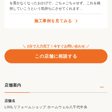
を置かなくなったおかげで、ごちゃごちゃせず、これを維
持していこうという気持ちにさせてくれます...
施工事例を見てみる
＼ 2分で入力完了！今すぐお問い合わせ ／
この店舗に相談する
店舗案内
高品質・高規格型の住宅や高齢者や環境に優しい良質
な住宅を供給するために、安心と実績、確かな技術で
店舗名
快適住まいを提案させて頂きますので、お気軽にお問
LIXILリフォームショップ ホームウェル八千代中央