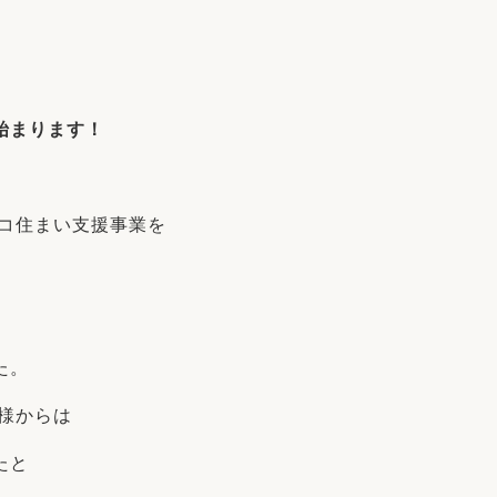
リフォーム
中古リフォーム
古民家再生
暮らす
ライフスタイルコンパス
リフォーム
3Dシミュレーション
始まります！
リフォームお役立ち情報
おすすめ情報
エコ住まい支援事業を
ワン
た。
様からは
たと