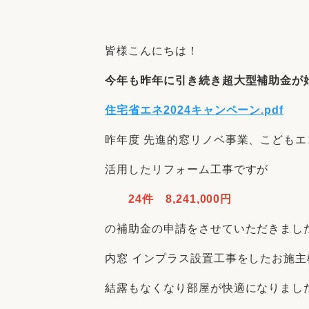
収納
デザイン
趣味を楽しむ
ペットと
皆様こんにちは！
リフォームコンシェルジュ®
お客さまの声
今年も昨年に引き続き超大型補助金が
住宅省エネ2024キャンペーン.pdf
昨年度 先進的窓リノベ事業、こども
活用したリフォーム工事ですが
中古物件探しから性能向上リフォームを
ストップ
24件 8,241,000円
の補助金の申請をさせていただきまし
内窓 インプラス設置工事をしたお施主
結露もなくなり部屋が快適になりまし