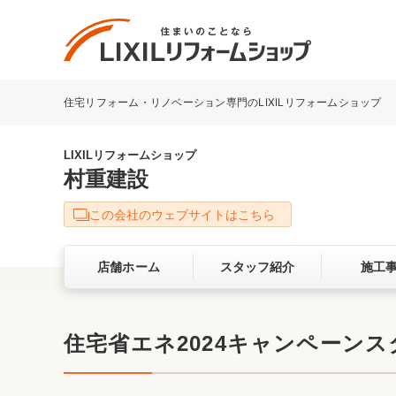
住宅リフォーム・リノベーション専門のLIXILリフォームショップ
リフォーム事例を探す
LIXILリフォームショップについて
LIXILリフォームショップ
村重建設
キッチン
ダイニン
この会社のウェブサイトはこちら
洗面化粧室
トイレ
店舗ホーム
スタッフ紹介
施工
ベランダ・バルコニー
ガーデン
サービス向上・品質改善の取り組み
住宅省エネ2024キャンペーンス
バリアフリー
耐震補強