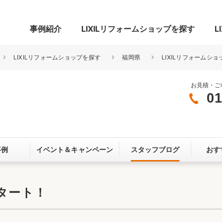
事例紹介
LIXILリフォームショップを探す
L
LIXILリフォームショップを探す
福岡県
LIXILリフォームショ
お見積・ご
01
グ
リビング・居室
寝室
玄関まわり
門まわり
事例
イベント＆
キャンペーン
スタッフブログ
おす
スペース
カースペース
お客さま満足度アンケート
ここちいい
リノベーシ
タート！
オール電化
省エネ