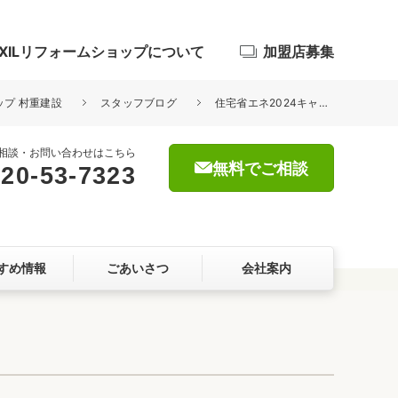
IXILリフォームショップについて
加盟店募集
ップ 村重建設
スタッフブログ
住宅省エネ2024キャンペーンスタート！
相談・お問い合わせはこちら
無料でご相談
20-53-7323
浴室
屋根・外壁
すめ情報
ごあいさつ
会社案内
暮らしをつくる、価値・性能向上
ョン
自然素材