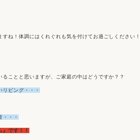
リフォーム
中古リフォーム
古民家再生
暮らす
ライフスタイルコンパス
リフォーム
3Dシミュレーション
ますね！体調にはくれぐれも気を付けてお過ごしください
リフォームお役立ち情報
おすすめ情報
いることと思いますが、ご家庭の中はどうですか？？
ワン
いリビング・・・
音・・・
ム』です！！