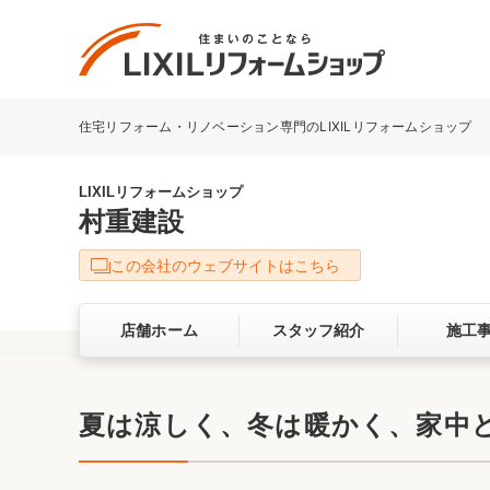
住宅リフォーム・リノベーション専門のLIXILリフォームショップ
リフォーム事例を探す
LIXILリフォームショップについて
LIXILリフォームショップ
村重建設
キッチン
ダイニン
この会社のウェブサイトはこちら
洗面化粧室
トイレ
店舗ホーム
スタッフ紹介
施工
ベランダ・バルコニー
ガーデン
サービス向上・品質改善の取り組み
夏は涼しく、冬は暖かく、家中
バリアフリー
耐震補強