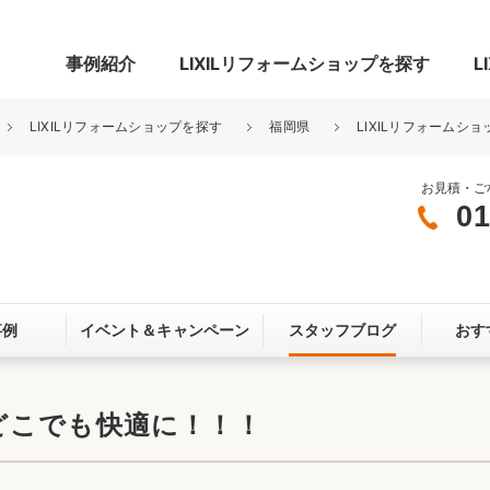
事例紹介
LIXILリフォームショップを探す
L
LIXILリフォームショップを探す
福岡県
LIXILリフォームショ
お見積・ご
01
グ
リビング・居室
寝室
玄関まわり
門まわり
事例
イベント＆
キャンペーン
スタッフブログ
おす
スペース
カースペース
お客さま満足度アンケート
ここちいい
リノベーシ
どこでも快適に！！！
オール電化
省エネ