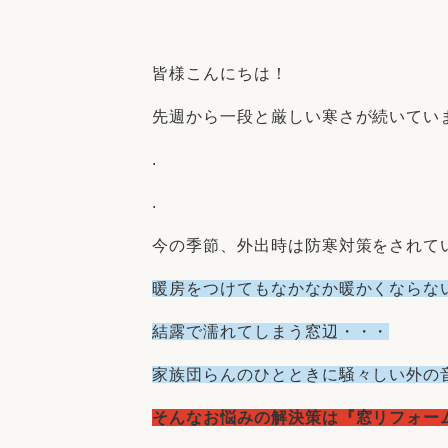
収納
デザイン
趣味を楽しむ
ペットと
皆様こんにちは！
リフォームコンシェルジュ®
お客さまの声
先週から一段と厳しい寒さが続いてい
.
.
今の季節、外出時は防寒対策をされて
中古物件探しから性能向上リフォームを
ストップ
暖房をつけてもなかなか暖かくならな
結露で濡れてしまう窓辺・・・
家族団らんのひとときに騒々しい外の
そんなお悩みの解決策は『窓リフォー