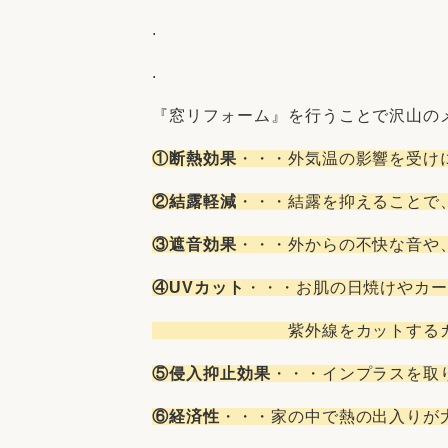
.
.
『窓リフォーム』を行うことで沢山の
①断熱効果
・・・外気温の影響を受け
②結露軽減
・・・結露を抑えることで
③遮音効果
・・・外からの不快な音や
④UVカット
・・・お肌の日焼けやカ
紫外線をカットするガラスは
⑤侵入抑止効果
・・・インプラスを取
⑥経済性
・・・家の中で熱の出入りが