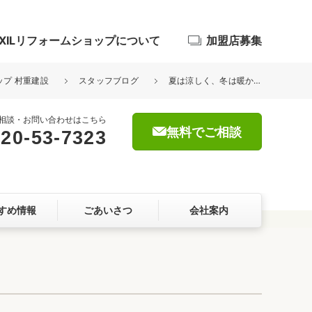
IXILリフォームショップについて
加盟店募集
ップ 村重建設
スタッフブログ
夏は涼しく、冬は暖かく、家中どこでも快適に！！！
相談・お問い合わせはこちら
無料でご相談
20-53-7323
浴室
屋根・外壁
すめ情報
ごあいさつ
会社案内
暮らしをつくる、価値・性能向上
ョン
自然素材