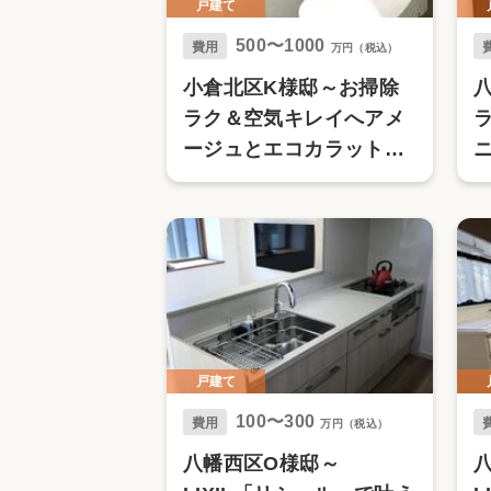
戸建て
500〜1000
費用
万円（税込）
小倉北区K様邸～お掃除
ラク＆空気キレイへアメ
ージュとエコカラットの
贅沢リフォーム～
戸建て
100〜300
費用
万円（税込）
八幡西区O様邸～