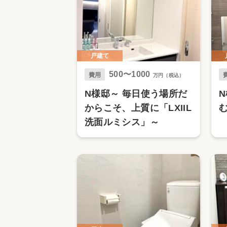
戸建て
500〜1000
費用
万円（税込）
N様邸～ 毎日使う場所だ
からこそ、上質に「LXIIL
洗面ルミシス」～