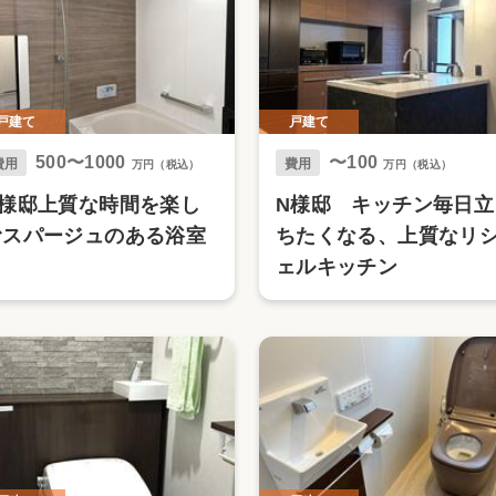
戸建て
戸建て
500〜1000
〜100
費用
費用
万円（税込）
万円（税込）
N様邸上質な時間を楽し
N様邸 キッチン毎日立
むスパージュのある浴室
ちたくなる、上質なリ
ェルキッチン