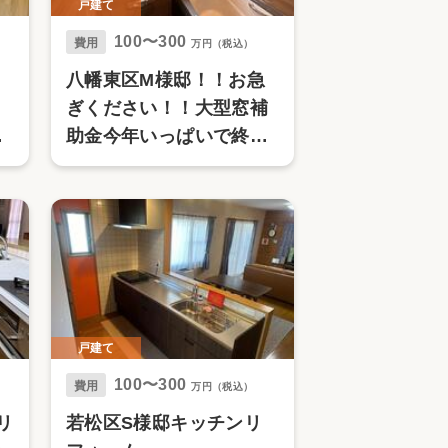
戸建て
100〜300
費用
万円（税込）
八幡東区M様邸！！お急
ぎください！！大型窓補
ト
助金今年いっぱいで終了
します
戸建て
100〜300
費用
万円（税込）
リ
若松区S様邸キッチンリ