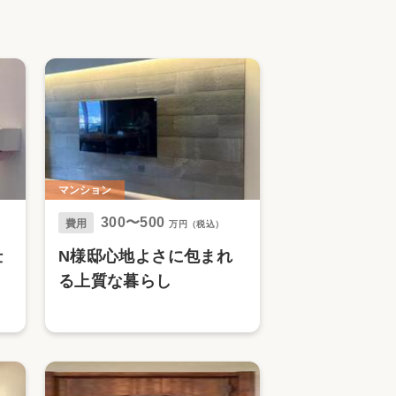
家族の変化
アクセル
マンション
300〜500
費用
万円（税込）
仕
N様邸心地よさに包まれ
リ
る上質な暮らし