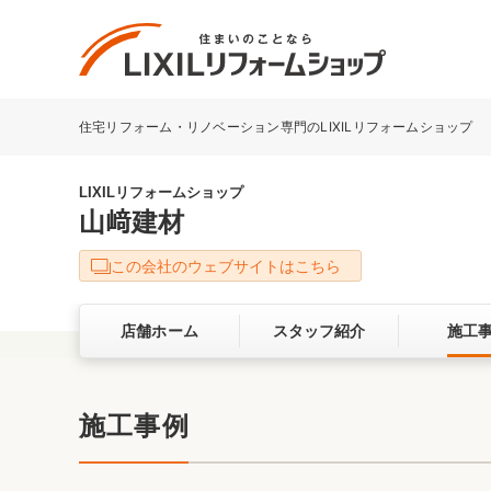
住宅リフォーム・リノベーション専門のLIXILリフォームショップ
リフォーム事例を探す
LIXILリフォームショップについて
LIXILリフォームショップ
山﨑建材
キッチン
ダイニン
この会社のウェブサイトはこちら
洗面化粧室
トイレ
店舗ホーム
スタッフ紹介
施工
ベランダ・バルコニー
ガーデン
サービス向上・品質改善の取り組み
施工事例
バリアフリー
耐震補強