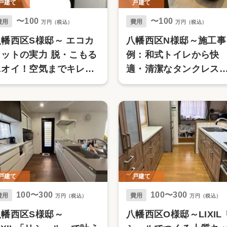
戸建て
戸建て
〜100
〜100
費用
費用
万円（税込）
万円（税込）
八幡西区S様邸～ エコカ
八幡西区N様邸～施工事
ラットの実力 脱・こもる
例：和式トイレから快
ニオイ！空気までキレイ
適・清潔なタンクレス
～
イレへ～
戸建て
戸建て
100〜300
100〜300
費用
費用
万円（税込）
万円（税込）
八幡西区S様邸～
八幡西区O様邸～LIXIL 