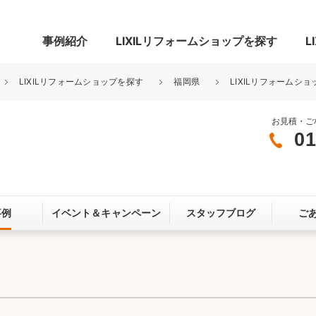
事例紹介
LIXILリフォームショップを探す
L
LIXILリフォームショップを探す
福岡県
LIXILリフォームショ
お見積・ご
01
グ
リビング・居室
寝室
玄関まわり
門まわり
事例
イベント＆
キャンペーン
スタッフブログ
ご
スペース
カースペース
お客さま満足度アンケート
ここちいい
リノベーシ
オール電化
省エネ