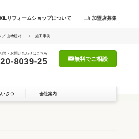
IXILリフォームショップについて
加盟店募集
ップ 山﨑建材
施工事例
相談・お問い合わせはこちら
無料でご相談
20-8039-25
浴室
屋根・外壁
あいさつ
会社案内
暮らしをつくる、価値・性能向上
ョン
自然素材