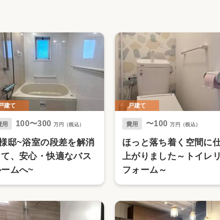
リフォーム
中古リフォーム
古民家再生
暮らす
ライフスタイルコンパス
リフォーム
3Dシミュレーション
リフォームお役立ち情報
おすすめ情報
戸建て
戸建て
100〜300
〜100
ワン
費用
費用
万円（税込）
万円（税込）
N様邸~浴室の段差を解消
ほっと落ち着く空間に
して、安心・快適なバス
上がりました～トイレ
ルームへ~
フォーム～