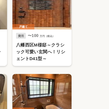
戸建て
〜100
費用
万円（税込）
八幡西区M様邸～クラシ
シ
ック可愛い玄関へ！リシ
ェントD41型～