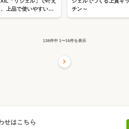
IXIL「リシェル」で叶え
シェルでつくる上質キ
る、上品で使いやすいキ
チン～
ッチン空間～
138件中
1
〜
16
件を表示
次の
16
件
わせはこちら