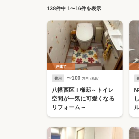
収納
デザイン
138件中
1
〜
16
件を表示
趣味を楽しむ
ペットと
リフォームコンシェルジュ®
お客さまの声
戸建て
〜100
中古物件探しから性能向上リフォームを
費用
万円（税込）
ストップ
八幡西区 I 様邸～トイレ
空間が一気に可愛くなる
リフォーム～