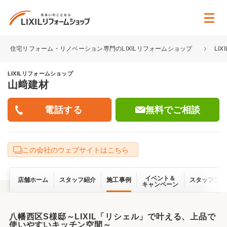
住宅リフォーム・リノベーション専門のLIXILリフォームショップ
LI
LIXILリフォームショップ
山﨑建材
無料でご相談
この会社のウェブサイトはこちら
イベント＆
店舗ホーム
スタッフ紹介
施工事例
スタッフブロ
キャンペーン
八幡西区S様邸～LIXIL「リシェル」で叶える、上品で
使いやすいキッチン空間～