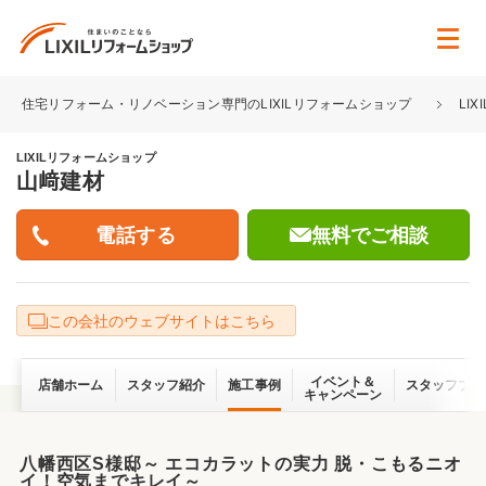
住宅リフォーム・リノベーション専門のLIXILリフォームショップ
LI
LIXILリフォームショップ
山﨑建材
無料でご相談
この会社のウェブサイトはこちら
イベント＆
店舗ホーム
スタッフ紹介
施工事例
スタッフブロ
キャンペーン
八幡西区S様邸～ エコカラットの実力 脱・こもるニオ
イ！空気までキレイ～