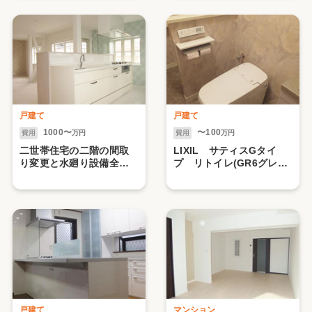
戸建て
戸建て
1000〜
〜100
費用
万円
費用
万円
二世帯住宅の二階の間取
LIXIL サティスGタイ
り変更と水廻り設備全て
プ リトイレ(GR6グレー
をリフォーム！ 世田谷
ド)にお取替え 目黒区U
区K様邸
様邸
戸建て
マンション