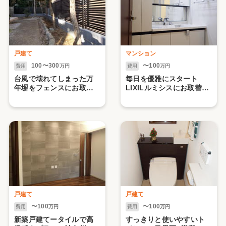
戸建て
マンション
100〜300
〜100
費用
万円
費用
万円
台風で壊れてしまった万
毎日を優雅にスタート
年塀をフェンスにお取替
LIXILルミシスにお取替
え 世田谷区Ｎ様邸
え 川崎市中原区N様邸
戸建て
戸建て
〜100
〜100
費用
万円
費用
万円
新築戸建てータイルで高
すっきりと使いやすいト