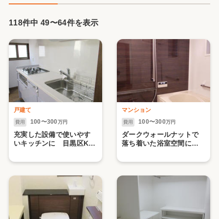
118件中
49
〜
64
件を表示
戸建て
マンション
100〜300
100〜300
費用
万円
費用
万円
充実した設備で使いやす
ダークウォールナットで
いキッチンに 目黒区K様
落ち着いた浴室空間に
邸
世田谷区S様邸