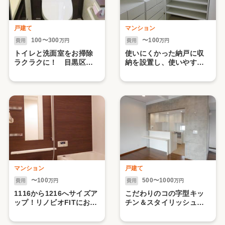
戸建て
マンション
100〜300
〜100
費用
万円
費用
万円
トイレと洗面室をお掃除
使いにくかった納戸に収
ラクラクに！ 目黒区Ｕ
納を設置し、使いやすい
様邸
ウォークインクローゼッ
トに 目黒区M様邸
マンション
戸建て
〜100
500〜1000
費用
万円
費用
万円
1116から1216へサイズア
こだわりのコの字型キッ
ップ！リノビオFITにお取
チン＆スタイリッシュな
替え 大田区H様邸
水廻り設備にリフォー
ム 目黒区T様邸