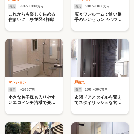
500〜1000
500〜1000
費用
万円
費用
万円
これからも楽しく住める
広々ワンルームで使い勝
住まいに 杉並区K様邸
手のいいセカンドハウス
に 世田谷区O様邸
マンション
戸建て
〜100
100〜300
費用
万円
費用
万円
小さなお子様も入りやす
玄関ドアとタイルを変え
いエコベンチ浴槽で楽し
てスタイリッシュな玄関
いバスタイムに 大田区
まわりに 目黒区Ｎ様邸
Ｎ様邸