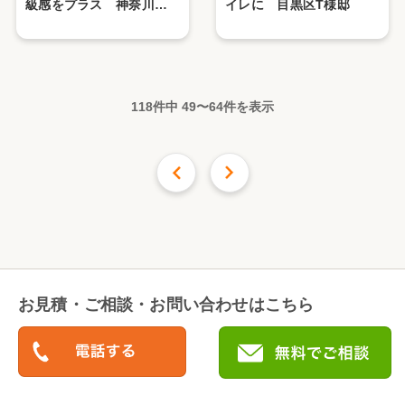
級感をプラス 神奈川県N
イレに 目黒区T様邸
様邸
118件中
49
〜
64
件を表示
前の16件
次の
16
件
お見積・ご相談・お問い合わせはこちら