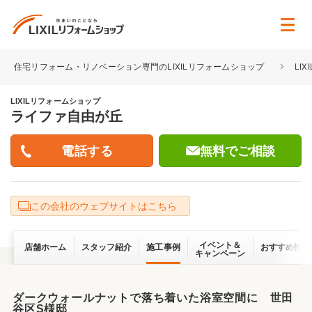
住宅リフォーム・リノベーション専門のLIXILリフォームショップ
LI
LIXILリフォームショップ
ライファ自由が丘
無料でご相談
この会社のウェブサイトはこちら
イベント＆
店舗ホーム
スタッフ紹介
施工事例
おすすめ情報
キャンペーン
ダークウォールナットで落ち着いた浴室空間に 世田
谷区S様邸