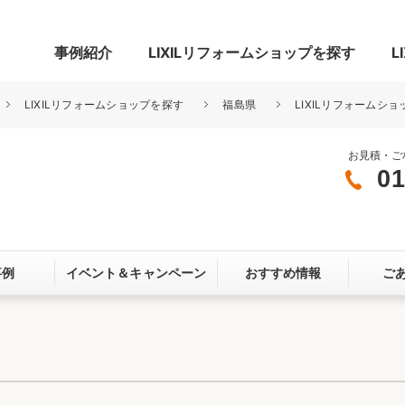
事例紹介
LIXILリフォームショップを探す
L
LIXILリフォームショップを探す
福島県
LIXILリフォームシ
お見積・ご
01
グ
リビング・居室
寝室
玄関まわり
門まわり
事例
イベント＆
キャンペーン
おすすめ情報
ご
スペース
カースペース
お客さま満足度アンケート
ここちいい
リノベーシ
オール電化
省エネ