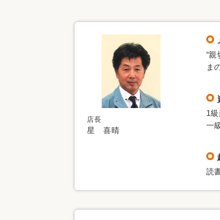
収納
デザイン
趣味を楽しむ
ペットと
リフォームコンシェルジュ®
お客さまの声
“
ま
1
店長
中古物件探しから性能向上リフォームを
一
星 喜晴
ストップ
読