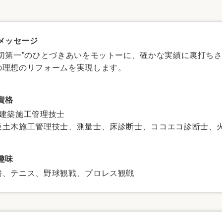
リフォーム
中古リフォーム
古民家再生
暮らす
ライフスタイルコンパス
リフォーム
メッセージ
3Dシミュレーション
親切第一”のひとづきあいをモットーに、確かな実績に裏打ち
の理想のリフォームを実現します。
リフォームお役立ち情報
おすすめ情報
資格
級建築施工管理技士
ワン
級土木施工管理技士、測量士、床診断士、ココエコ診断士、火
趣味
書、テニス、野球観戦、プロレス観戦