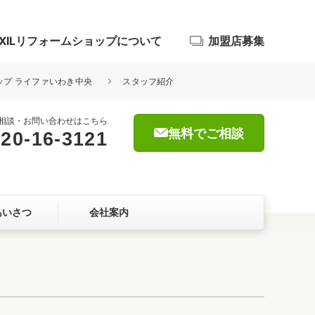
IXILリフォームショップについて
加盟店募集
ョップ ライファいわき中央
スタッフ紹介
相談・お問い合わせはこちら
無料でご相談
20-16-3121
浴室
屋根・外壁
あいさつ
会社案内
暮らしをつくる、価値・性能向上
ョン
自然素材