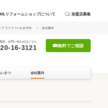
IXILリフォームショップについて
加盟店募集
ョップ ライファいわき中央
会社案内
相談・お問い合わせはこちら
無料でご相談
20-16-3121
浴室
屋根・外壁
あいさつ
会社案内
暮らしをつくる、価値・性能向上
ョン
自然素材