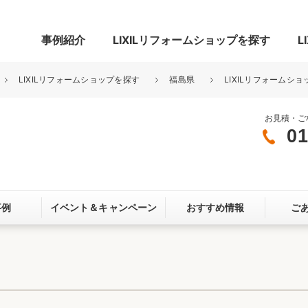
事例紹介
LIXILリフォームショップを探す
L
LIXILリフォームショップを探す
福島県
LIXILリフォームシ
お見積・ご
01
グ
リビング・居室
寝室
玄関まわり
門まわり
事例
イベント＆
キャンペーン
おすすめ情報
ご
スペース
カースペース
お客さま満足度アンケート
ここちいい
リノベーシ
オール電化
省エネ