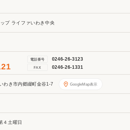
リフォーム
中古リフォーム
古民家再生
暮らす
ライフスタイルコンパス
リフォーム
ショップ ライファいわき中央
3Dシミュレーション
リフォームお役立ち情報
おすすめ情報
0246-26-3123
電話番号
121
0246-26-1331
FAX
ワン
島県いわき市内郷綴町金谷1-7
GoogleMap表示
第４土曜日