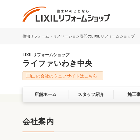
住宅リフォーム・リノベーション専門のLIXILリフォームショップ
リフォーム事例を探す
LIXILリフォームショップについて
LIXILリフォームショップ
ライファいわき中央
キッチン
ダイニン
この会社のウェブサイトはこちら
洗面化粧室
トイレ
店舗ホーム
スタッフ紹介
施工
ベランダ・バルコニー
ガーデン
サービス向上・品質改善の取り組み
会社案内
バリアフリー
耐震補強