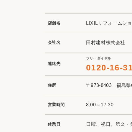
収納
デザイン
趣味を楽しむ
ペットと
リフォームコンシェルジュ®
店舗名
LIXILリフォーム
お客さまの声
会社名
田村建材株式会社
フリーダイヤル
連絡先
0120-16-3
中古物件探しから性能向上リフォームを
ストップ
住所
〒973-8403 福
営業時間
8:00～17:30
休業日
日曜、祝日、第２・