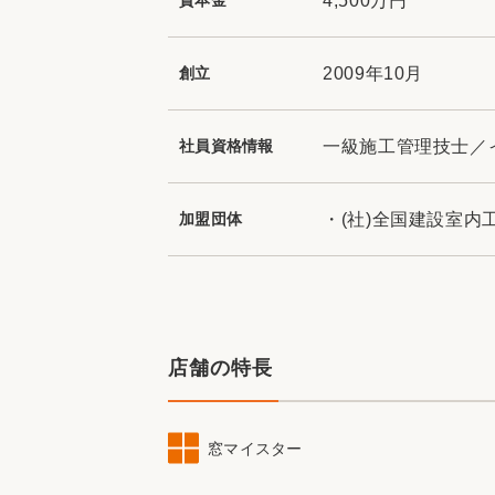
資本金
4,500万円
創立
2009年10月
社員資格情報
一級施工管理技士／
加盟団体
・(社)全国建設室内
店舗の特長
窓マイスター