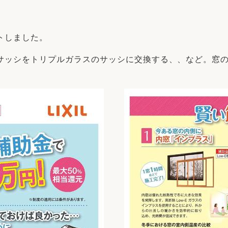
リフォーム
中古リフォーム
古民家再生
暮らす
トしました。
ライフスタイルコンパス
リフォーム
3Dシミュレーション
サッシをトリプルガラスのサッシに交換する、、など。窓の
リフォームお役立ち情報
おすすめ情報
ワン