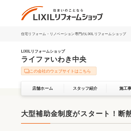
住宅リフォーム・リノベーション専門のLIXILリフォームショップ
リフォーム事例を探す
LIXILリフォームショップについて
LIXILリフォームショップ
ライファいわき中央
キッチン
ダイニン
この会社のウェブサイトはこちら
洗面化粧室
トイレ
店舗ホーム
スタッフ紹介
施工
ベランダ・バルコニー
ガーデン
サービス向上・品質改善の取り組み
大型補助金制度がスタート！断熱
バリアフリー
耐震補強