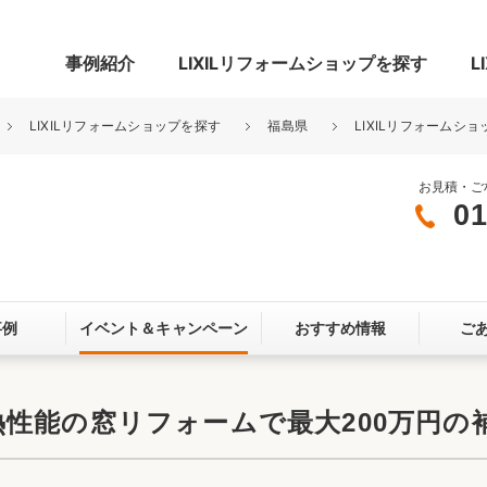
事例紹介
LIXILリフォームショップを探す
L
LIXILリフォームショップを探す
福島県
LIXILリフォームシ
お見積・ご
01
グ
リビング・居室
寝室
玄関まわり
門まわり
事例
イベント＆
キャンペーン
おすすめ情報
ご
スペース
カースペース
お客さま満足度アンケート
ここちいい
リノベーシ
性能の窓リフォームで最大200万円の
オール電化
省エネ