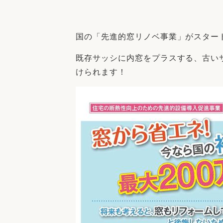
収納
デザイン
趣味を楽しむ
ペットと
国の「先進的窓リノベ事業」がスター
リフォームコンシェルジュ®
お客さまの声
既存サッシに内窓をプラスする、古い
けられます！
中古物件探しから性能向上リフォームを
ストップ