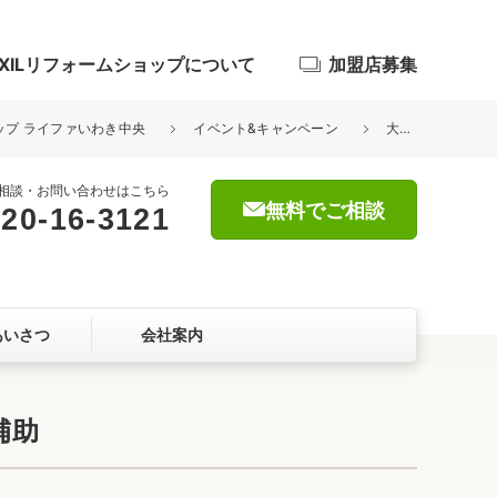
IXILリフォームショップについて
加盟店募集
ョップ ライファいわき中央
イベント&キャンペーン
大型補助金制度がスタート！断熱性能の窓リフォームで最大200万円の補助
相談・お問い合わせはこちら
無料でご相談
20-16-3121
浴室
屋根・外壁
あいさつ
会社案内
暮らしをつくる、価値・性能向上
ョン
補助
自然素材