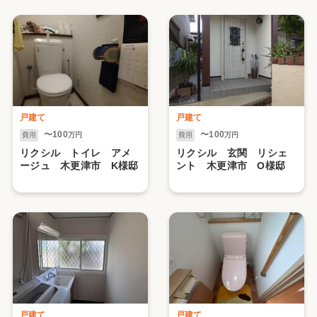
戸建て
戸建て
〜100
〜100
費用
万円
費用
万円
リクシル トイレ アメ
リクシル 玄関 リシェ
ージュ 木更津市 K様邸
ント 木更津市 О様邸
戸建て
戸建て