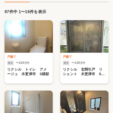
97件中
1
〜
16
件を表示
戸建て
戸建て
〜100
〜100
費用
万円
費用
万円
リクシル トイレ アメ
リクシル 玄関引戸 リ
ージュ 木更津市 S様邸
シェント 木更津市 S様
邸