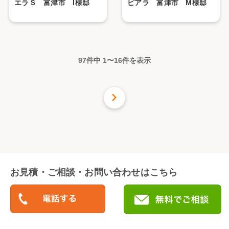
エラＳ 富津市 I様邸
ピアラ 富津市 М様邸
97件中
1
〜
16
件を表示
次の
16
件
お見積・ご相談・お問い合わせはこちら