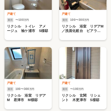
戸建て
戸建て
〜100
100〜300
費用
万円
費用
万円
リクシル トイレ アメ
リクシル 浴室 リデアМ
ージュ 袖ケ浦市 S様邸
／洗面化粧台 ピアラ
君津市 N様邸
戸建て
戸建て
100〜300
〜100
費用
万円
費用
万円
リクシル 浴室 リデア
リクシル 玄関 リシェ
M 君津市 M様邸
ント 木更津市 S様邸