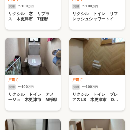
〜100
〜100
費用
万円
費用
万円
リクシル 窓 リプラ
リクシル トイレ リフ
ス 木更津市 T様邸
レッシュシャワートイ
レ 袖ケ浦市 M様邸
戸建て
戸建て
〜100
〜100
費用
万円
費用
万円
リクシル トイレ アメ
リクシル トイレ プレ
ージュ 木更津市 М様邸
アスLS 木更津市 O様
邸