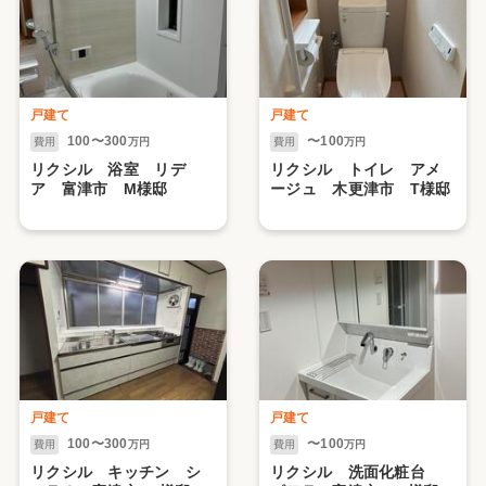
戸建て
戸建て
100〜300
〜100
費用
万円
費用
万円
リクシル 浴室 リデ
リクシル トイレ アメ
ア 富津市 М様邸
ージュ 木更津市 T様邸
戸建て
戸建て
100〜300
〜100
費用
万円
費用
万円
リクシル キッチン シ
リクシル 洗面化粧台