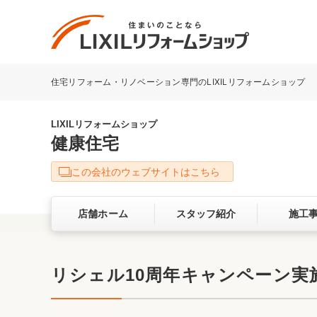
住宅リフォーム・リノベーション専門のLIXILリフォームショップ
リフォーム事例を探す
LIXILリフォームショップについて
LIXILリフォームショップ
健康住宅
キッチン
ダイニン
この会社のウェブサイトはこちら
洗面化粧室
トイレ
店舗ホーム
スタッフ紹介
施工
ベランダ・バルコニー
ガーデン
サービス向上・品質改善の取り組み
リシェル10周年キャンペーン実
バリアフリー
耐震補強