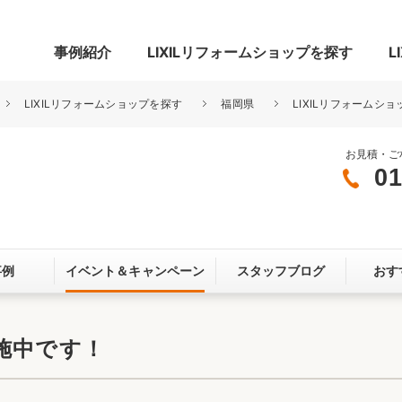
事例紹介
LIXILリフォームショップを探す
L
LIXILリフォームショップを探す
福岡県
LIXILリフォームショ
お見積・ご
01
グ
リビング・居室
寝室
玄関まわり
門まわり
事例
イベント＆
キャンペーン
スタッフブログ
おす
スペース
カースペース
お客さま満足度アンケート
ここちいい
リノベーシ
施中です！
オール電化
省エネ