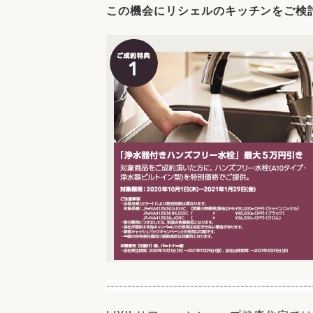
この機会に
リシェルのキッチンをご検
-------------------------------------------------