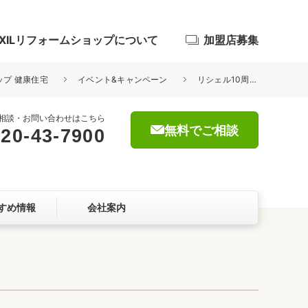
IXILリフォームショップについて
加盟店募集
ップ 健康住宅
イベント&キャンペーン
リシェル10周年キャンペーン実施中です！
相談・お問い合わせはこちら
無料でご相談
20-43-7900
浴室
屋根・外壁
すめ情報
会社案内
暮らしをつくる、価値・性能向上
ョン
自然素材