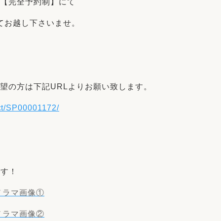
は【完全予約制】にて
てお越し下さいませ。
望の方は下記URLよりお願い致します。
act/SP00001172/
です！
ノラマ画像①
ノラマ画像②