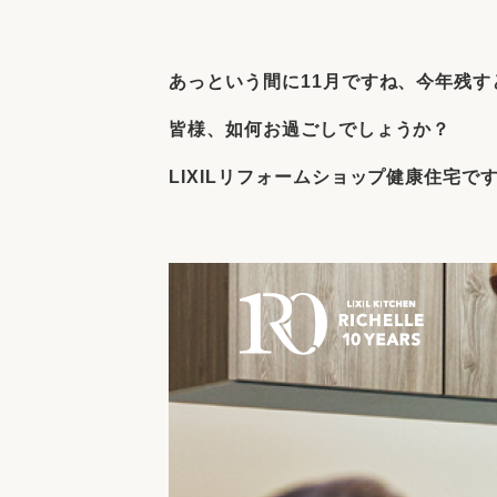
収納
デザイン
趣味を楽しむ
ペットと
あっという間に11月ですね、今年残す
リフォームコンシェルジュ®
お客さまの声
皆様、
如何お過ごしでしょうか？
LIXILリフォームショップ
健康住宅で
中古物件探しから性能向上リフォームを
ストップ