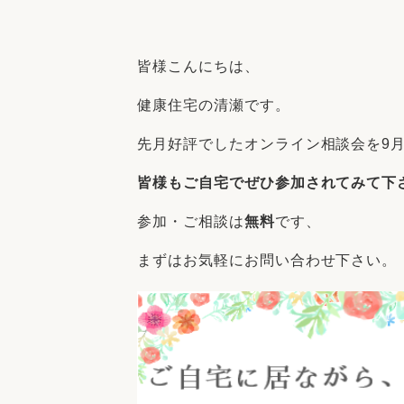
収納
デザイン
趣味を楽しむ
ペットと
皆様こんにちは、
リフォームコンシェルジュ®
お客さまの声
健康住宅の清瀬です。
先月好評でしたオンライン相談会を9
皆様もご自宅でぜひ参加されてみて下
参加・ご相談は
無料
です、
中古物件探しから性能向上リフォームを
ストップ
まずはお気軽にお問い合わせ下さい。