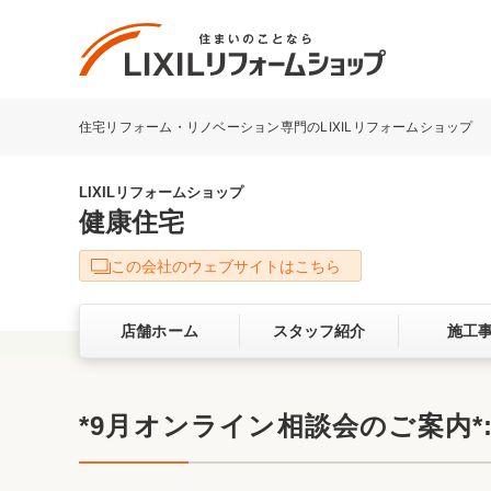
住宅リフォーム・リノベーション専門のLIXILリフォームショップ
リフォーム事例を探す
LIXILリフォームショップについて
LIXILリフォームショップ
健康住宅
キッチン
ダイニン
この会社のウェブサイトはこちら
洗面化粧室
トイレ
店舗ホーム
スタッフ紹介
施工
ベランダ・バルコニー
ガーデン
サービス向上・品質改善の取り組み
*9月オンライン相談会のご案内*:.
バリアフリー
耐震補強