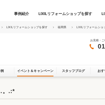
事例紹介
LIXILリフォームショップを探す
L
LIXILリフォームショップを探す
福岡県
LIXILリフォームショ
お見積・ご
01
グ
リビング・居室
寝室
玄関まわり
門まわり
事例
イベント＆
キャンペーン
スタッフブログ
おす
スペース
カースペース
お客さま満足度アンケート
ここちいい
リノベーシ
。.:*
オール電化
省エネ