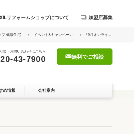
IXILリフォームショップについて
加盟店募集
ップ 健康住宅
イベント&キャンペーン
*9月オンライン相談会のご案内*:.。.:*
相談・お問い合わせはこちら
無料でご相談
20-43-7900
浴室
屋根・外壁
すめ情報
会社案内
暮らしをつくる、価値・性能向上
ョン
自然素材