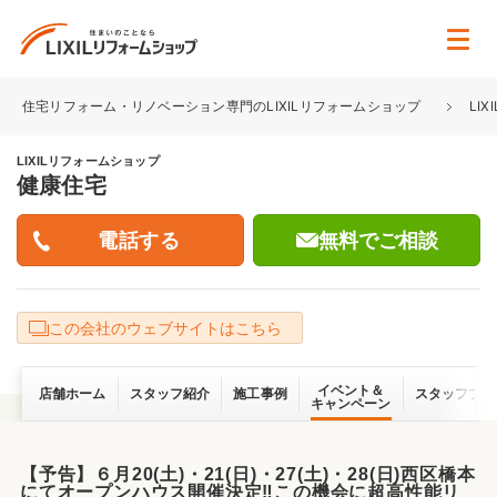
住宅リフォーム・リノベーション専門のLIXILリフォームショップ
LI
LIXILリフォームショップ
健康住宅
無料でご相談
この会社のウェブサイトはこちら
イベント＆
店舗ホーム
スタッフ紹介
施工事例
スタッフブロ
キャンペーン
【予告】６月20(土)・21(日)・27(土)・28(日)西区橋本
にてオープンハウス開催決定‼この機会に超高性能リ