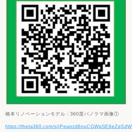
橋本リノベーションモデル：360度パノラマ画像①
https://theta360.com/s/jPeapzd6nuCGWqSE6eZqSd