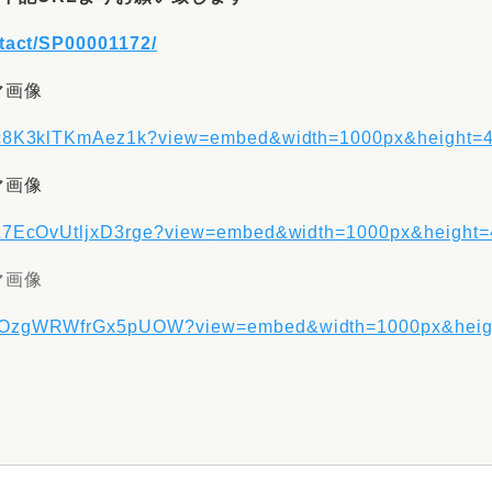
ntact/SP00001172/
マ画像
7Pc8K3klTKmAez1k?view=embed&width=1000px&height=
マ画像
FkL7EcOvUtljxD3rge?view=embed&width=1000px&height
マ画像
pDsOzgWRWfrGx5pUOW?view=embed&width=1000px&heig