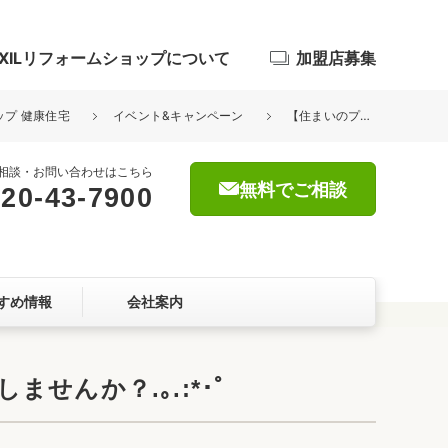
IXILリフォームショップについて
加盟店募集
ップ 健康住宅
イベント&キャンペーン
【住まいのプロにお任せ下さい】ﾟ･*:空き家を理想の空間にリフォームしませんか？.｡.:*･ﾟ
相談・お問い合わせはこちら
無料でご相談
20-43-7900
浴室
屋根・外壁
すめ情報
会社案内
暮らしをつくる、価値・性能向上
ョン
せんか？.｡.:*･ﾟ
自然素材