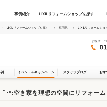
事例紹介
LIXILリフォームショップを探す
L
LIXILリフォームショップを探す
福岡県
LIXILリフォームショ
お見積・ご
01
グ
リビング・居室
寝室
玄関まわり
門まわり
事例
イベント＆
キャンペーン
スタッフブログ
おす
スペース
カースペース
お客さま満足度アンケート
ここちいい
リノベーシ
･*:空き家を理想の空間にリフォームしま
オール電化
省エネ