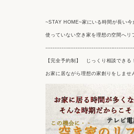
収納
デザイン
趣味を楽しむ
ペットと
~STAY HOME~家にいる時間が長い
リフォームコンシェルジュ®
お客さまの声
使っていない空き家を理想の空間へリ
-------------------------------------------------
【完全予約制】 じっくり相談できる
お家に居ながら理想の家創りをしませ
中古物件探しから性能向上リフォームを
ストップ