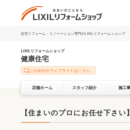
住宅リフォーム・リノベーション専門のLIXILリフォームショップ
リフォーム事例を探す
LIXILリフォームショップについて
LIXILリフォームショップ
健康住宅
キッチン
ダイニン
この会社のウェブサイトはこちら
洗面化粧室
トイレ
店舗ホーム
スタッフ紹介
施工
ベランダ・バルコニー
ガーデン
サービス向上・品質改善の取り組み
【住まいのプロにお任せ下さい】ﾟ
バリアフリー
耐震補強