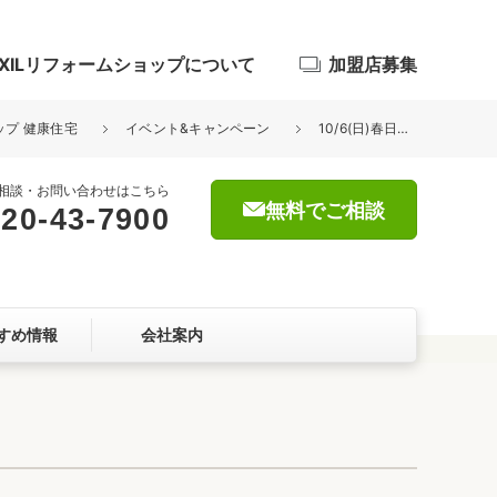
IXILリフォームショップについて
加盟店募集
ップ 健康住宅
イベント&キャンペーン
10/6(日)春日展示場３周年記念 大抽選会開催！！
相談・お問い合わせはこちら
無料でご相談
20-43-7900
浴室
屋根・外壁
すめ情報
会社案内
暮らしをつくる、価値・性能向上
ョン
自然素材