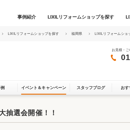
事例紹介
LIXILリフォームショップを探す
L
LIXILリフォームショップを探す
福岡県
LIXILリフォームショ
お見積・ご
01
グ
リビング・居室
寝室
玄関まわり
門まわり
事例
イベント＆
キャンペーン
スタッフブログ
おす
スペース
カースペース
お客さま満足度アンケート
ここちいい
リノベーシ
 大抽選会開催！！
オール電化
省エネ