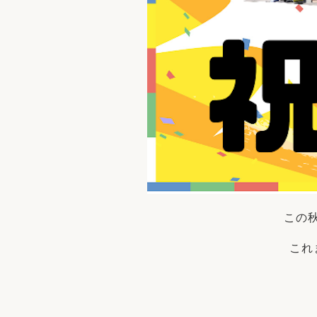
この
これ