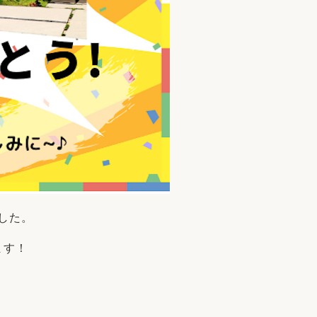
した。
ます！