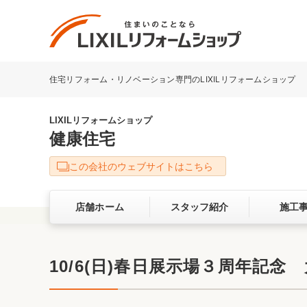
住宅リフォーム・リノベーション専門のLIXILリフォームショップ
リフォーム事例を探す
LIXILリフォームショップについて
LIXILリフォームショップ
健康住宅
キッチン
ダイニン
この会社のウェブサイトはこちら
洗面化粧室
トイレ
店舗ホーム
スタッフ紹介
施工
ベランダ・バルコニー
ガーデン
サービス向上・品質改善の取り組み
10/6(日)春日展示場３周年記念
バリアフリー
耐震補強