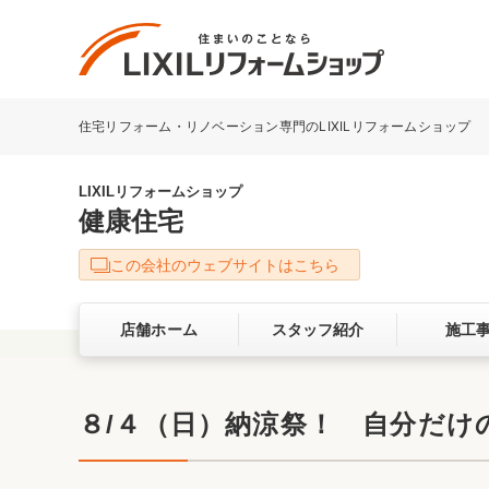
住宅リフォーム・リノベーション専門のLIXILリフォームショップ
リフォーム事例を探す
LIXILリフォームショップについて
LIXILリフォームショップ
健康住宅
キッチン
ダイニン
この会社のウェブサイトはこちら
洗面化粧室
トイレ
店舗ホーム
スタッフ紹介
施工
ベランダ・バルコニー
ガーデン
サービス向上・品質改善の取り組み
８/４（日）納涼祭！ 自分だけ
バリアフリー
耐震補強