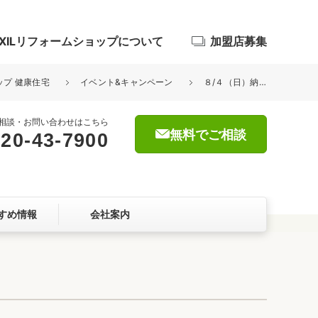
IXILリフォームショップについて
加盟店募集
ップ 健康住宅
イベント&キャンペーン
８/４（日）納涼祭！ 自分だけのかき氷♪
相談・お問い合わせはこちら
無料でご相談
20-43-7900
浴室
屋根・外壁
すめ情報
会社案内
暮らしをつくる、価値・性能向上
ョン
自然素材