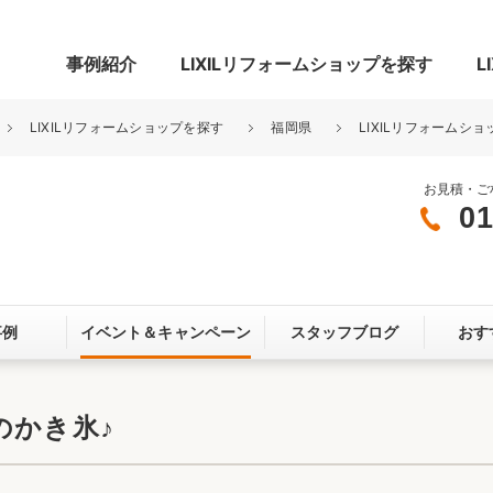
事例紹介
LIXILリフォームショップを探す
L
LIXILリフォームショップを探す
福岡県
LIXILリフォームショ
お見積・ご
01
グ
リビング・居室
寝室
玄関まわり
門まわり
事例
イベント＆
キャンペーン
スタッフブログ
おす
スペース
カースペース
お客さま満足度アンケート
ここちいい
リノベーシ
のかき氷♪
オール電化
省エネ