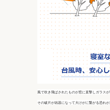
風で吹き飛ばされたものが窓に直撃しガラスが
その破片が凶器になって大けがに繋がる恐れが