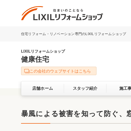
住宅リフォーム・リノベーション専門のLIXILリフォームショップ
リフォーム事例を探す
LIXILリフォームショップについて
LIXILリフォームショップ
健康住宅
キッチン
ダイニン
この会社のウェブサイトはこちら
洗面化粧室
トイレ
店舗ホーム
スタッフ紹介
施工
ベランダ・バルコニー
ガーデン
サービス向上・品質改善の取り組み
暴風による被害を知って防ぐ、
バリアフリー
耐震補強