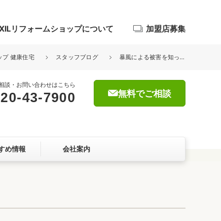
IXILリフォームショップについて
加盟店募集
ップ 健康住宅
スタッフブログ
暴風による被害を知って防ぐ、窓の安全対策をされませんか？
相談・お問い合わせはこちら
無料でご相談
20-43-7900
浴室
屋根・外壁
すめ情報
会社案内
暮らしをつくる、価値・性能向上
ョン
自然素材