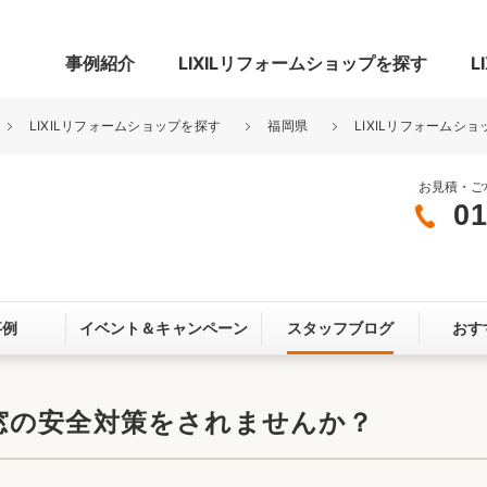
事例紹介
LIXILリフォームショップを探す
L
LIXILリフォームショップを探す
福岡県
LIXILリフォームショ
お見積・ご
01
グ
リビング・居室
寝室
玄関まわり
門まわり
事例
イベント＆
キャンペーン
スタッフブログ
おす
スペース
カースペース
お客さま満足度アンケート
ここちいい
リノベーシ
窓の安全対策をされませんか？
オール電化
省エネ