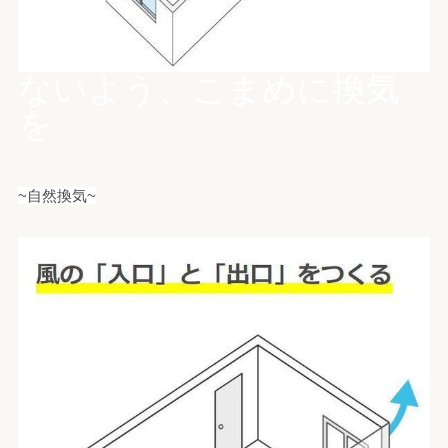
ないよう、こまめに換気
を
~自然換気~