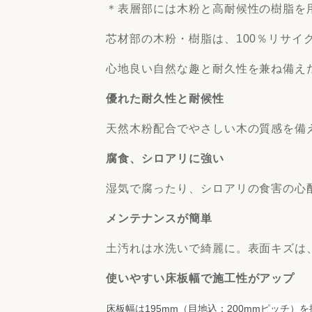
＊表層部には木粉と高耐候性の樹脂を
芯材部の木粉・樹脂は、100％リサイ
心地良い自然な趣と耐久性を兼ね備え
優れた耐久性と耐候性
天然木粉配合でやさしい木の質感を備
腐食、シロアリに強い
湿気で腐ったり、シロアリの食害の心
メンテナンスが簡単
土汚れは水洗いで綺麗に。表面キズは
使いやすい床板幅で施工性がアップ
床板幅は195mm（目地込：200mmピッチ）