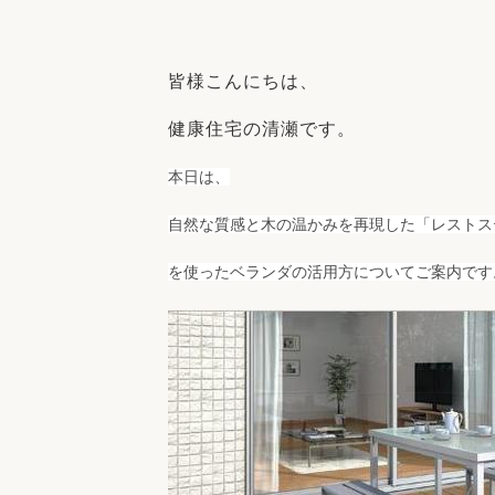
収納
デザイン
趣味を楽しむ
ペットと
皆様こんにちは、
リフォームコンシェルジュ®
お客さまの声
健康住宅の清瀬です。
本日は、
自然な質感と木の温かみを再現した
「レストス
を使ったベランダの活用方についてご案内です
中古物件探しから性能向上リフォームを
ストップ