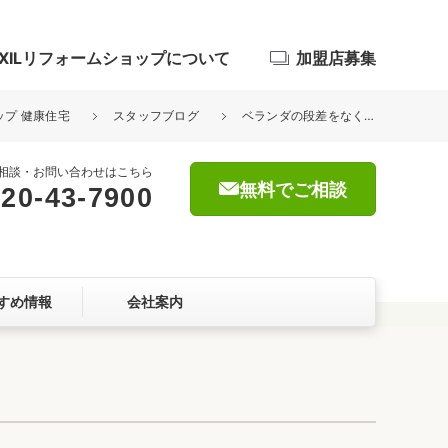
IXILリフォームショップについて
加盟店募集
ップ 健康住宅
スタッフブログ
ベランダの段差をなくしてバルコニーの有効活用をしませんか？
相談・お問い合わせはこちら
無料でご相談
20-43-7900
浴室
屋根・外壁
すめ情報
会社案内
暮らしをつくる、価値・性能向上
ョン
自然素材