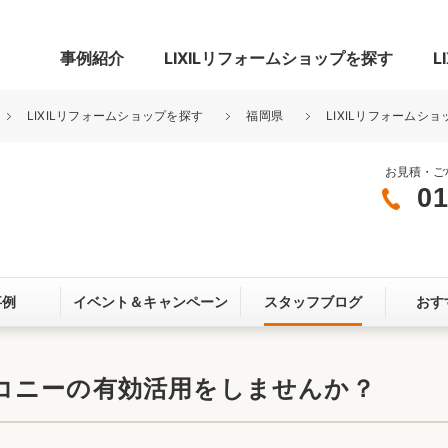
事例紹介
LIXILリフォームショップを探す
L
LIXILリフォームショップを探す
福岡県
LIXILリフォームショ
お見積・ご
01
グ
リビング・居室
寝室
玄関まわり
門まわり
事例
イベント＆
キャンペーン
スタッフブログ
おす
スペース
カースペース
お客さま満足度アンケート
ここちいい
リノベーシ
コニーの有効活用をしませんか？
オール電化
省エネ