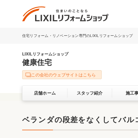
住宅リフォーム・リノベーション専門のLIXILリフォームショップ
リフォーム事例を探す
LIXILリフォームショップについて
LIXILリフォームショップ
健康住宅
キッチン
ダイニン
この会社のウェブサイトはこちら
洗面化粧室
トイレ
店舗ホーム
スタッフ紹介
施工
ベランダ・バルコニー
ガーデン
サービス向上・品質改善の取り組み
ベランダの段差をなくしてバル
バリアフリー
耐震補強