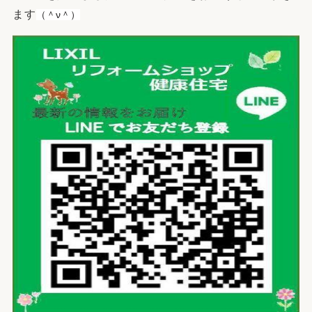
ます
（＾ν＾）