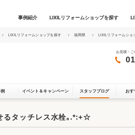
事例紹介
LIXILリフォームショップを探す
L
LIXILリフォームショップを探す
福岡県
LIXILリフォームショ
お見積・ご
01
グ
リビング・居室
寝室
玄関まわり
門まわり
事例
イベント＆
キャンペーン
スタッフブログ
おす
スペース
カースペース
お客さま満足度アンケート
ここちいい
リノベーシ
タッチレス水栓｡.*:+☆
オール電化
省エネ