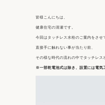
収納
デザイン
趣味を楽しむ
ペットと
皆様こんにちは、
リフォームコンシェルジュ®
お客さまの声
健康住宅の清瀬です。
今回はタッチレス水栓のご案内をさせ
直接手に触れない事が当たり前、
その様な時代の流れの中でタッチレス
中古物件探しから性能向上リフォームを
ストップ
※一部乾電池式は除き、
設置には電気