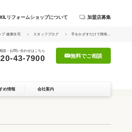
IXILリフォームショップについて
加盟店募集
ップ 健康住宅
スタッフブログ
手をかざすだけで簡単に水が出せるタッチレス水栓｡.*:+☆
相談・お問い合わせはこちら
無料でご相談
20-43-7900
浴室
屋根・外壁
すめ情報
会社案内
暮らしをつくる、価値・性能向上
ョン
自然素材