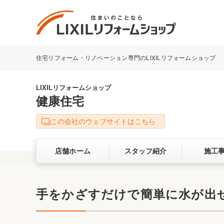
住宅リフォーム・リノベーション専門のLIXILリフォームショップ
リフォーム事例を探す
LIXILリフォームショップについて
LIXILリフォームショップ
健康住宅
キッチン
ダイニン
この会社のウェブサイトはこちら
洗面化粧室
トイレ
店舗ホーム
スタッフ紹介
施工
ベランダ・バルコニー
ガーデン
サービス向上・品質改善の取り組み
手をかざすだけで簡単に水が出せる
バリアフリー
耐震補強