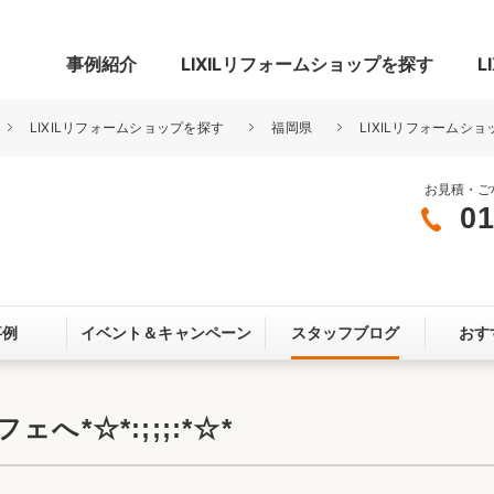
事例紹介
LIXILリフォームショップを探す
L
LIXILリフォームショップを探す
福岡県
LIXILリフォームショ
お見積・ご
01
グ
リビング・居室
寝室
玄関まわり
門まわり
事例
イベント＆
キャンペーン
スタッフブログ
おす
スペース
カースペース
お客さま満足度アンケート
ここちいい
リノベーシ
ェへ*☆*:;;;:*☆*
オール電化
省エネ