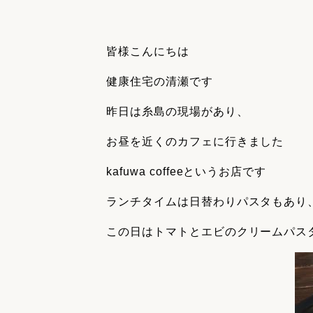
収納
デザイン
趣味を楽しむ
ペットと
皆様こんにちは
リフォームコンシェルジュ®
お客さまの声
健康住宅の清瀬です
昨日は糸島の現場があり、
お昼を近くのカフェに行きました
kafuwa coffeeというお店です
中古物件探しから性能向上リフォームを
ストップ
ランチタイムは日替わりパスタもあり
この日はトマトとエビのクリームパス