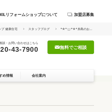
IXILリフォームショップについて
加盟店募集
ップ 健康住宅
スタッフブログ
*☆*:;;;:*☆*糸島のおしゃれなカフェへ*☆*:;;;:*☆*
相談・お問い合わせはこちら
無料でご相談
20-43-7900
浴室
屋根・外壁
すめ情報
会社案内
暮らしをつくる、価値・性能向上
ョン
自然素材