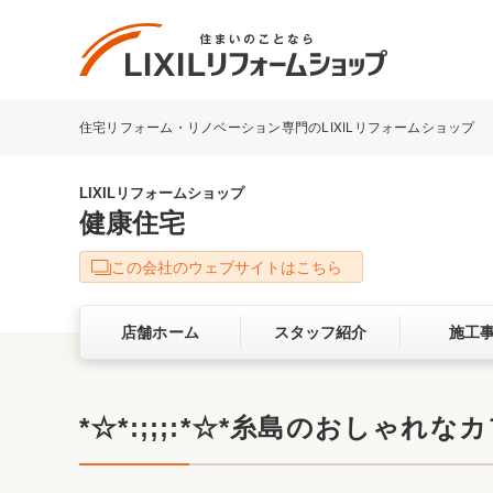
住宅リフォーム・リノベーション専門のLIXILリフォームショップ
リフォーム事例を探す
LIXILリフォームショップについて
LIXILリフォームショップ
健康住宅
キッチン
ダイニン
この会社のウェブサイトはこちら
洗面化粧室
トイレ
店舗ホーム
スタッフ紹介
施工
ベランダ・バルコニー
ガーデン
サービス向上・品質改善の取り組み
*☆*:;;;:*☆*糸島のおしゃれなカフ
バリアフリー
耐震補強