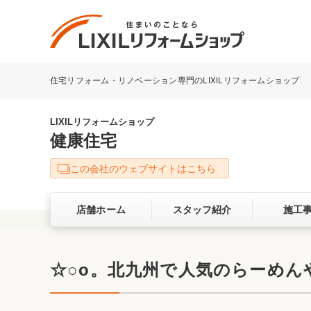
住宅リフォーム・リノベーション専門のLIXILリフォームショップ
リフォーム事例を探す
LIXILリフォームショップについて
LIXILリフォームショップ
健康住宅
キッチン
ダイニン
この会社のウェブサイトはこちら
洗面化粧室
トイレ
店舗ホーム
スタッフ紹介
施工
ベランダ・バルコニー
ガーデン
サービス向上・品質改善の取り組み
☆○o。北九州で人気のらーめん
バリアフリー
耐震補強