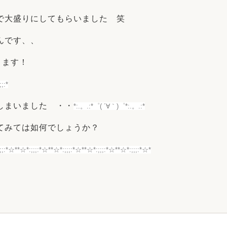
で大盛りにしてもらいました 笑
んです、、
ります！
;:*
しまいました ・・
*:.。.:*゜( ´∀｀)゜*:.。.:*
てみては如何でしょうか？
;;:*☆*
*☆*:;;;:*☆*
*☆*:;;;:*☆*
*☆*:;;;:*☆*
*☆*:;;;:*☆*