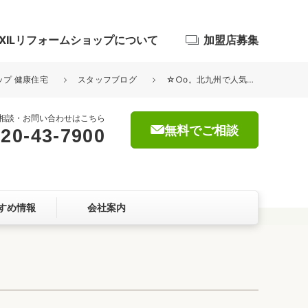
IXILリフォームショップについて
加盟店募集
ップ 健康住宅
スタッフブログ
☆○o。北九州で人気のらーめんやさんへ 。o○☆
相談・お問い合わせはこちら
無料でご相談
20-43-7900
浴室
屋根・外壁
すめ情報
会社案内
暮らしをつくる、価値・性能向上
ョン
自然素材