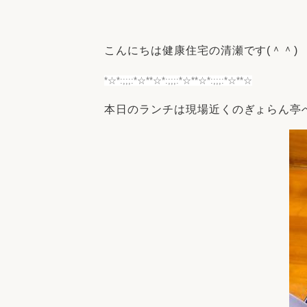
収納
デザイン
趣味を楽しむ
ペットと
こんにちは健康住宅の清瀬です(＾＾)
リフォームコンシェルジュ®
お客さまの声
*☆*:;;;:*☆*
*☆*:;;;:*☆*
*☆*:;;;:*☆*
*☆
本日のランチは現場近くのぎょらん亭
中古物件探しから性能向上リフォームを
ストップ