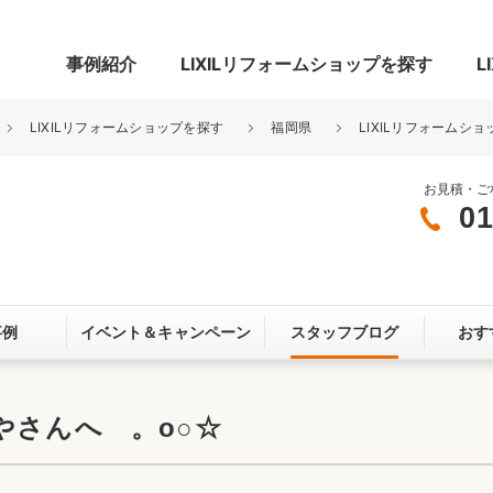
事例紹介
LIXILリフォームショップを探す
L
LIXILリフォームショップを探す
福岡県
LIXILリフォームショ
お見積・ご
01
グ
リビング・居室
寝室
玄関まわり
門まわり
事例
イベント＆
キャンペーン
スタッフブログ
おす
スペース
カースペース
お客さま満足度アンケート
ここちいい
リノベーシ
やさんへ 。o○☆
オール電化
省エネ