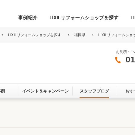
事例紹介
LIXILリフォームショップを探す
L
LIXILリフォームショップを探す
福岡県
LIXILリフォームショ
お見積・ご
01
グ
リビング・居室
寝室
玄関まわり
門まわり
事例
イベント＆
キャンペーン
スタッフブログ
おす
スペース
カースペース
お客さま満足度アンケート
ここちいい
リノベーシ
オール電化
省エネ