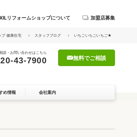
IXILリフォームショップについて
加盟店募集
ップ 健康住宅
スタッフブログ
いちごいちごいちご★
相談・お問い合わせはこちら
無料でご相談
20-43-7900
浴室
屋根・外壁
すめ情報
会社案内
暮らしをつくる、価値・性能向上
ョン
自然素材