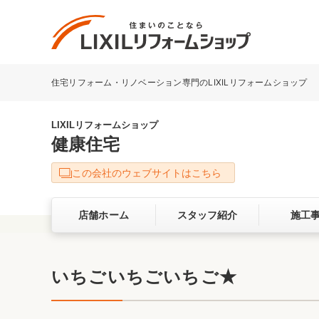
住宅リフォーム・リノベーション専門のLIXILリフォームショップ
リフォーム事例を探す
LIXILリフォームショップについて
LIXILリフォームショップ
健康住宅
キッチン
ダイニン
この会社のウェブサイトはこちら
洗面化粧室
トイレ
店舗ホーム
スタッフ紹介
施工
ベランダ・バルコニー
ガーデン
サービス向上・品質改善の取り組み
いちごいちごいちご★
バリアフリー
耐震補強