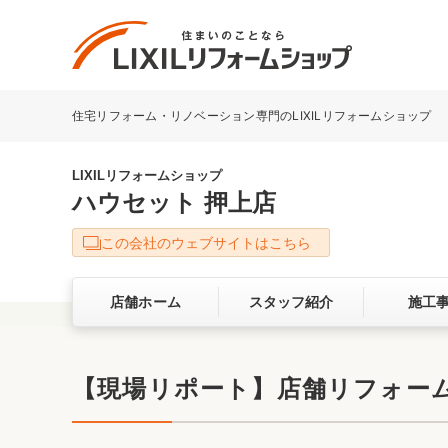
住宅リフォーム・リノベーション専門のLIXILリフォームショップ
リフォーム事例を探す
LIXILリフォームショップについて
LIXILリフォームショップ
ハウセット 押上店
キッチン
ダイニン
この会社のウェブサイトはこちら
洗面化粧室
トイレ
店舗ホーム
スタッフ紹介
施工
ベランダ・バルコニー
ガーデン
サービス向上・品質改善の取り組み
【現場リポート】店舗リフォー
バリアフリー
耐震補強