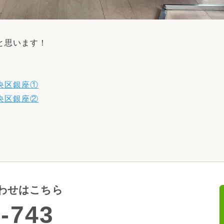
と思います！
央区銀座①
央区銀座②
わせはこちら
-743