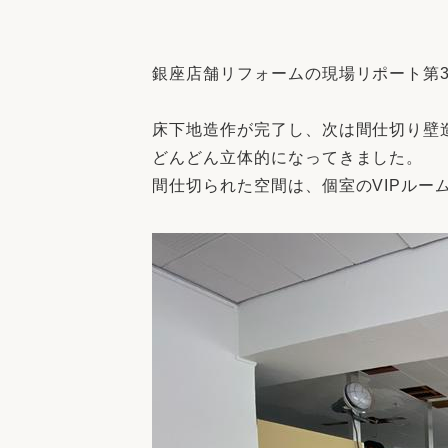
収納
デザイン
趣味を楽しむ
ペットと
銀座店舗リフォームの現場リポート第
リフォームコンシェルジュ®
お客さまの声
床下地造作が完了し、次は間仕切り壁
どんどん立体的になってきました。
間仕切られた空間は、個室のVIPルー
中古物件探しから性能向上リフォームを
ストップ