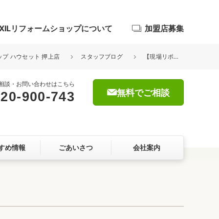
IXILリフォームショップについて
加盟店募集
ョップ ハウセット 押上店
スタッフブログ
【現場リポート】店舗リフォーム／中央区銀座③
相談・お問い合わせはこちら
無料でご相談
20-900-743
浴室
屋根・外壁
すめ情報
ごあいさつ
会社案内
暮らしをつくる、価値・性能向上
ョン
自然素材