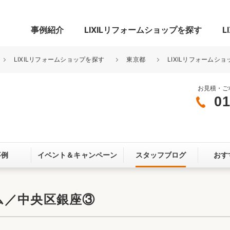
事例紹介
LIXILリフォームショップを探す
L
LIXILリフォームショップを探す
東京都
LIXILリフォームシ
お見積・ご
01
グ
リビング・居室
寝室
玄関まわり
門まわり
事例
イベント＆
キャンペーン
スタッフブログ
おす
スペース
カースペース
お客さま満足度アンケート
ここちいい
リノベーシ
ム／中央区銀座③
オール電化
省エネ