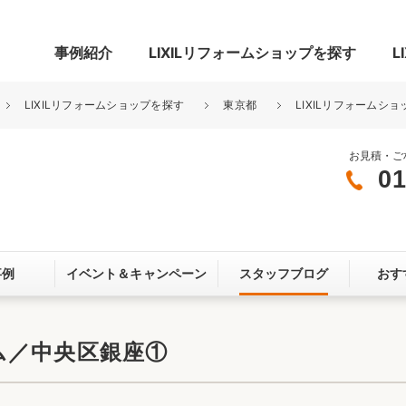
事例紹介
LIXILリフォームショップを探す
L
LIXILリフォームショップを探す
東京都
LIXILリフォームシ
お見積・ご
01
グ
リビング・居室
寝室
玄関まわり
門まわり
事例
イベント＆
キャンペーン
スタッフブログ
おす
スペース
カースペース
お客さま満足度アンケート
ここちいい
リノベーシ
ム／中央区銀座①
オール電化
省エネ