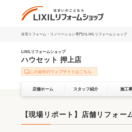
住宅リフォーム・リノベーション専門のLIXILリフォームショップ
リフォーム事例を探す
LIXILリフォームショップについて
LIXILリフォームショップ
ハウセット 押上店
キッチン
ダイニン
この会社のウェブサイトはこちら
洗面化粧室
トイレ
店舗ホーム
スタッフ紹介
施工
ベランダ・バルコニー
ガーデン
サービス向上・品質改善の取り組み
【現場リポート】店舗リフォー
バリアフリー
耐震補強