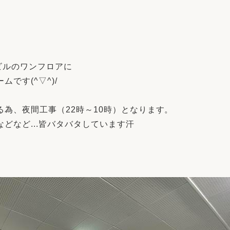
リフォーム
中古リフォーム
古民家再生
暮らす
ライフスタイルコンパス
リフォーム
3Dシミュレーション
ビルのワンフロアに
リフォームお役立ち情報
です(^▽^)/
おすすめ情報
為、夜間工事（22時～10時）となります。
どなど...皆バタバタしています汗
ワン