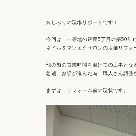
収納
デザイン
趣味を楽しむ
ペットと
久しぶりの現場リポートです！
リフォームコンシェルジュ®
お客さまの声
今回は、一等地の銀座5丁目の築50年
ネイル＆マツエクサロンの店舗リフォーム
他の階の営業時間を避けての工事となる
急遽、お話が進んだ為、職人さん調整な
中古物件探しから性能向上リフォームを
ストップ
まずは、リフォーム前の現状です。