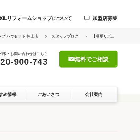
IXILリフォームショップについて
加盟店募集
ョップ ハウセット 押上店
スタッフブログ
【現場リポート】店舗リフォーム／中央区銀座①
相談・お問い合わせはこちら
無料でご相談
20-900-743
浴室
屋根・外壁
すめ情報
ごあいさつ
会社案内
暮らしをつくる、価値・性能向上
ョン
自然素材