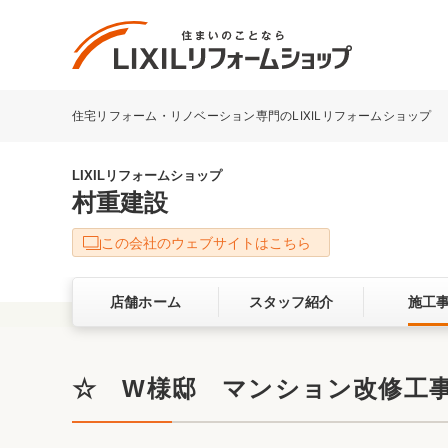
住宅リフォーム・リノベーション専門のLIXILリフォームショップ
リフォーム事例を探す
LIXILリフォームショップについて
LIXILリフォームショップ
村重建設
キッチン
ダイニン
この会社のウェブサイトはこちら
洗面化粧室
トイレ
店舗ホーム
スタッフ紹介
施工
ベランダ・バルコニー
ガーデン
サービス向上・品質改善の取り組み
☆ W様邸 マンション改修工
バリアフリー
耐震補強