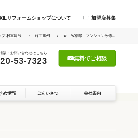
IXILリフォームショップについて
加盟店募集
ップ 村重建設
施工事例
☆ W様邸 マンション改修工事 ☆
相談・お問い合わせはこちら
無料でご相談
20-53-7323
浴室
屋根・外壁
すめ情報
ごあいさつ
会社案内
暮らしをつくる、価値・性能向上
ョン
自然素材