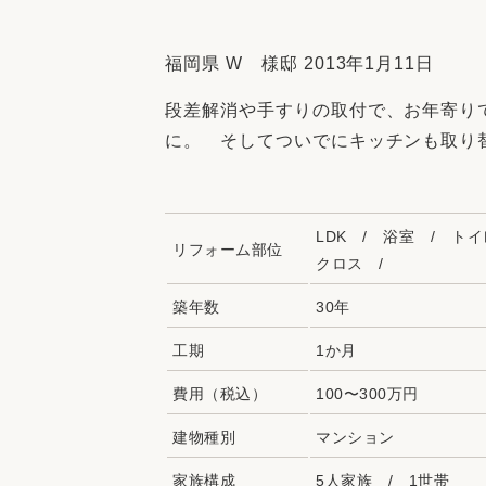
収納
デザイン
趣味を楽しむ
ペットと
福岡県 W 様邸 2013年1月11日
リフォームコンシェルジュ®
段差解消や手すりの取付で、お年寄り
お客さまの声
に。 そしてついでにキッチンも取り
LDK / 浴室 / ト
リフォーム部位
クロス /
中古物件探しから性能向上リフォームを
ストップ
築年数
30年
工期
1か月
費用（税込）
100〜300万円
建物種別
マンション
家族構成
5人家族 / 1世帯