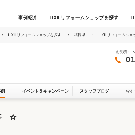
事例紹介
LIXILリフォームショップを探す
L
LIXILリフォームショップを探す
福岡県
LIXILリフォームショ
お見積・ご
01
グ
リビング・居室
寝室
玄関まわり
門まわり
事例
イベント＆
キャンペーン
スタッフブログ
おす
スペース
カースペース
お客さま満足度アンケート
ここちいい
リノベーシ
事 ☆
オール電化
省エネ