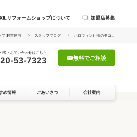
IXILリフォームショップについて
加盟店募集
ップ 村重建設
スタッフブログ
ハロウィン仕様のモコちゃん♪
相談・お問い合わせはこちら
無料でご相談
20-53-7323
浴室
屋根・外壁
すめ情報
ごあいさつ
会社案内
暮らしをつくる、価値・性能向上
ョン
自然素材