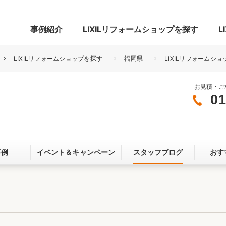
事例紹介
LIXILリフォームショップを探す
L
LIXILリフォームショップを探す
福岡県
LIXILリフォームショ
お見積・ご
01
グ
リビング・居室
寝室
玄関まわり
門まわり
事例
イベント＆
キャンペーン
スタッフブログ
おす
スペース
カースペース
お客さま満足度アンケート
ここちいい
リノベーシ
オール電化
省エネ