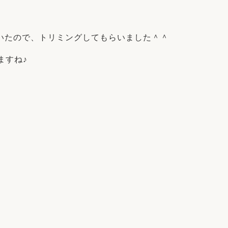
リフォーム
中古リフォーム
古民家再生
暮らす
いたので、トリミングしてもらいました＾＾
ライフスタイルコンパス
リフォーム
3Dシミュレーション
せますね♪
リフォームお役立ち情報
おすすめ情報
ワン