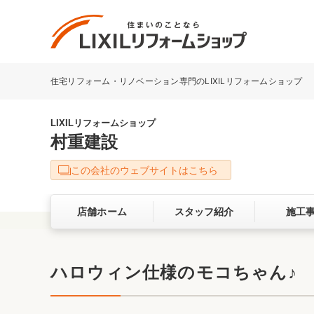
住宅リフォーム・リノベーション専門のLIXILリフォームショップ
リフォーム事例を探す
LIXILリフォームショップについて
LIXILリフォームショップ
村重建設
キッチン
ダイニン
この会社のウェブサイトはこちら
洗面化粧室
トイレ
店舗ホーム
スタッフ紹介
施工
ベランダ・バルコニー
ガーデン
サービス向上・品質改善の取り組み
ハロウィン仕様のモコちゃん♪
バリアフリー
耐震補強