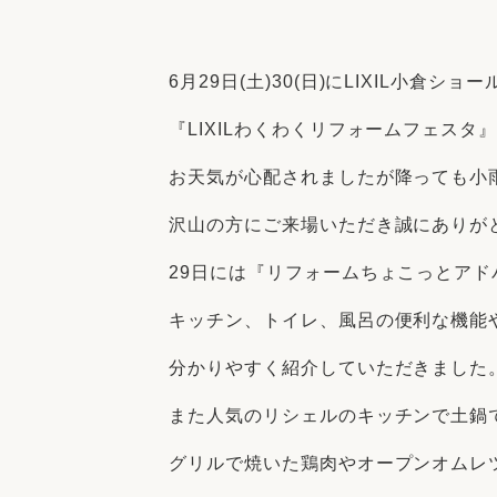
収納
デザイン
趣味を楽しむ
ペットと
6月29日(土)30(日)にLIXIL小倉シ
リフォームコンシェルジュ®
お客さまの声
『LIXILわくわくリフォームフェスタ
お天気が心配されましたが降っても小
沢山の方にご来場いただき誠にありが
29日には『リフォームちょこっとアド
中古物件探しから性能向上リフォームを
ストップ
キッチン、トイレ、風呂の便利な機能
分かりやすく紹介していただきました
また人気のリシェルのキッチンで土鍋
グリルで焼いた鶏肉やオープンオムレ