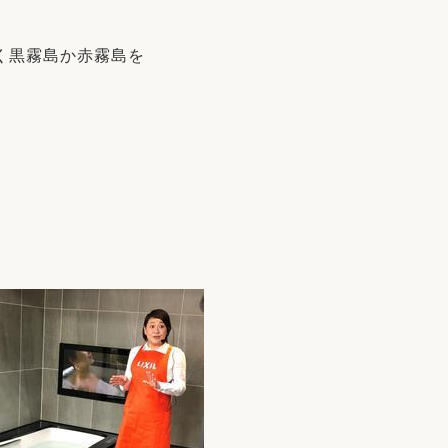
く黒霧島か赤霧島を
。