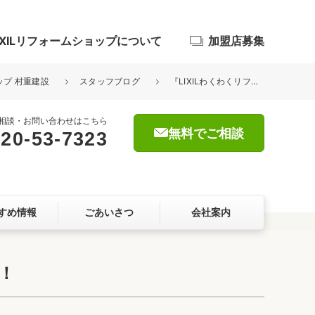
IXILリフォームショップについて
加盟店募集
ップ 村重建設
スタッフブログ
『LIXILわくわくリフォームフェスタ』ご来場ありがとうございました！
相談・お問い合わせはこちら
無料でご相談
20-53-7323
浴室
屋根・外壁
すめ情報
ごあいさつ
会社案内
暮らしをつくる、価値・性能向上
ョン
！
自然素材