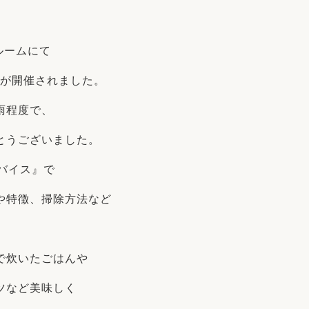
リフォーム
中古リフォーム
古民家再生
暮らす
ョールームにて
ライフスタイルコンパス
リフォーム
3Dシミュレーション
』が開催されました。
リフォームお役立ち情報
雨程度で、
おすすめ情報
とうございました。
バイス』で
ワン
や特徴、掃除方法など
。
で炊いたごはんや
ツなど美味しく