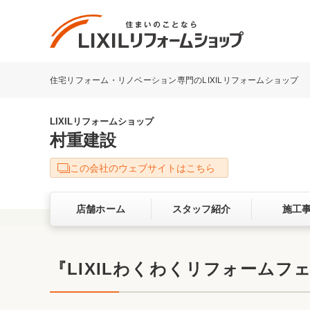
住宅リフォーム・リノベーション専門のLIXILリフォームショップ
リフォーム事例を探す
LIXILリフォームショップについて
LIXILリフォームショップ
村重建設
キッチン
ダイニン
この会社のウェブサイトはこちら
洗面化粧室
トイレ
店舗ホーム
スタッフ紹介
施工
ベランダ・バルコニー
ガーデン
サービス向上・品質改善の取り組み
『LIXILわくわくリフォーム
バリアフリー
耐震補強