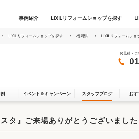
事例紹介
LIXILリフォームショップを探す
L
LIXILリフォームショップを探す
福岡県
LIXILリフォームショ
お見積・ご
01
グ
リビング・居室
寝室
玄関まわり
門まわり
事例
イベント＆
キャンペーン
スタッフブログ
おす
スペース
カースペース
お客さま満足度アンケート
ここちいい
リノベーシ
フェスタ』ご来場ありがとうございました
オール電化
省エネ